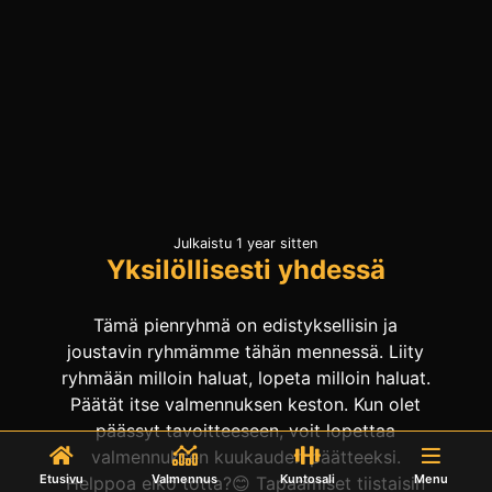
Julkaistu 1 year sitten
Yksilöllisesti yhdessä
Tämä pienryhmä on edistyksellisin ja
joustavin ryhmämme tähän mennessä. Liity
ryhmään milloin haluat, lopeta milloin haluat.
Päätät itse valmennuksen keston. Kun olet
päässyt tavoitteeseen, voit lopettaa
valmennuksen kuukauden päätteeksi.
Etusivu
Valmennus
Kuntosali
Menu
Helppoa eikö totta?😊 Tapaamiset tiistaisin