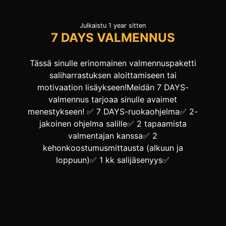
Julkaistu 1 year sitten
7 DAYS VALMENNUS
Tässä sinulle erinomainen valmennuspaketti
saliharrastuksen aloittamiseen tai
motivaation lisäykseen!Meidän 7 DAYS-
valmennus tarjoaa sinulle avaimet
menestykseen! ✅ 7 DAYS-ruokaohjelma✅ 2-
jakoinen ohjelma salille✅ 2 tapaamista
valmentajan kanssa✅ 2
kehonkoostumusmittausta (alkuun ja
loppuun)✅ 1 kk salijäsenyys✅
Harjoituskalenterissa 3-4 treeniä viikkoon✅
Käytännön vinkit ja työkalut onnistumiseen✅
170€ Useisiin tyytyväisiin
asiakaskokemuksiin perustuen voit tällä
valmennuksella pudottaa painoa