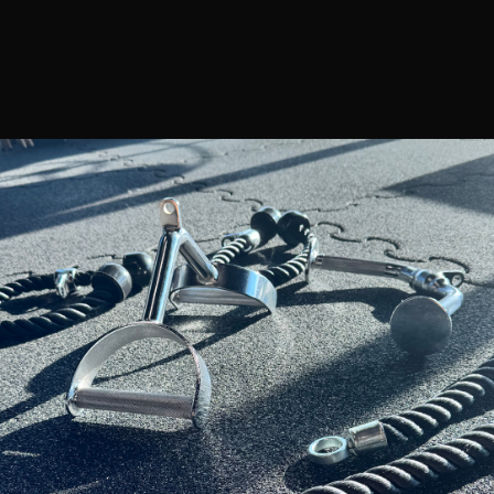
autamme mielellämme!📧 info@prassi.fi
Kesän liikuntaa torstai-iltaisin Juhannuksen
jälkeen […]