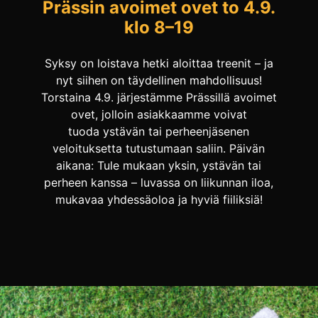
Prässin avoimet ovet to 4.9.
klo 8–19
Syksy on loistava hetki aloittaa treenit – ja
nyt siihen on täydellinen mahdollisuus!
Torstaina 4.9. järjestämme Prässillä avoimet
ovet, jolloin asiakkaamme voivat
tuoda ystävän tai perheenjäsenen
veloituksetta tutustumaan saliin. Päivän
aikana: Tule mukaan yksin, ystävän tai
perheen kanssa – luvassa on liikunnan iloa,
mukavaa yhdessäoloa ja hyviä fiiliksiä!
👉 Merkitse siis kalenteriin ke 4.9. ja poikkea
käymään – ovet ovat […]