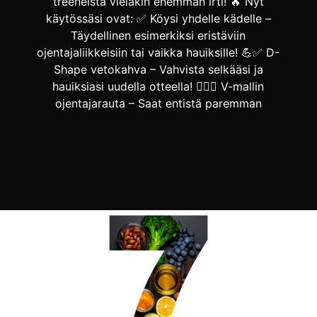
treeneistä vieläkin enemmän irti! 🔥 Nyt
käytössäsi ovat: ✅ Köysi yhdelle kädelle –
Täydellinen esimerkiksi eristäviin
ojentajaliikkeisiin tai vaikka hauiksille! 💪✅ D-
Shape vetokahva – Vahvista selkääsi ja
hauiksiasi uudella otteella! 🏋️‍♂️✅ V-mallin
ojentajarauta – Saat entistä paremman
tuntuman ojentajiin ja forkkuhin! 🔥✅ Tricep
[…]