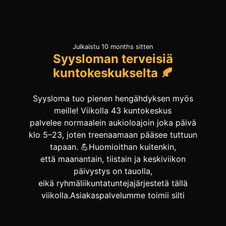
Julkaistu 10 months sitten
Syysloman terveisiä
kuntokeskukselta 🍂
Syysloma tuo pienen hengähdyksen myös
meille! Viikolla 43 kuntokeskus
palvelee normaalein aukioloajoin joka päivä
klo 5–23, joten treenaamaan pääsee tuttuun
tapaan. 💪Huomioithan kuitenkin,
että maanantain, tiistain ja keskiviikon
päivystys on tauolla,
eikä ryhmäliikuntatuntejajärjestetä tällä
viikolla.Asiakaspalvelumme toimii silti
normaalisti – puhelut ja sähköpostit
hoidetaan tavalliseen tapaan, vaikka