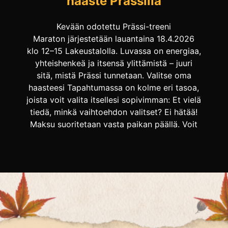
haaste Prässillä
Kevään odotettu Prässi-treeni
Maraton järjestetään lauantaina 18.4.2026
klo 12–15 Lakeustalolla. Luvassa on energiaa,
yhteishenkeä ja itsensä ylittämistä – juuri
sitä, mistä Prässi tunnetaan. Valitse oma
haasteesi Tapahtumassa on kolme eri tasoa,
joista voit valita itsellesi sopivimman: Et vielä
tiedä, minkä vaihtoehdon valitset? Ei hätää!
Maksu suoritetaan vasta paikan päällä. Voit
myös tapahtuman aikana vaihtaa pidempään
maratoniin maksamalla […]