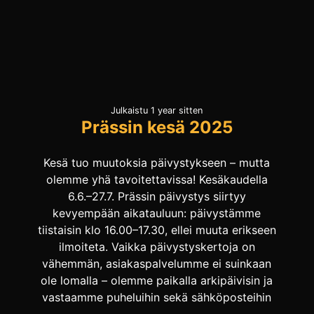
Julkaistu 1 year sitten
Prässin kesä 2025
Kesä tuo muutoksia päivystykseen – mutta
olemme yhä tavoitettavissa! Kesäkaudella
6.6.–27.7. Prässin päivystys siirtyy
kevyempään aikatauluun: päivystämme
tiistaisin klo 16.00–17.30, ellei muuta erikseen
ilmoiteta. Vaikka päivystyskertoja on
vähemmän, asiakaspalvelumme ei suinkaan
ole lomalla – olemme paikalla arkipäivisin ja
vastaamme puheluihin sekä sähköposteihin
normaalisti. Ota siis rohkeasti yhteyttä –