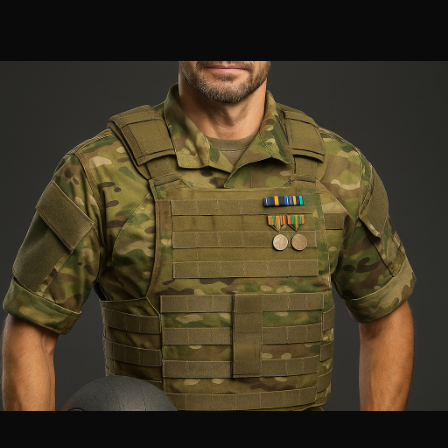
päivystäjää ei paikalla olekaan. Viikolla 44
palaamme jälleen normaaliin rytmiin – ja
pienenä […]