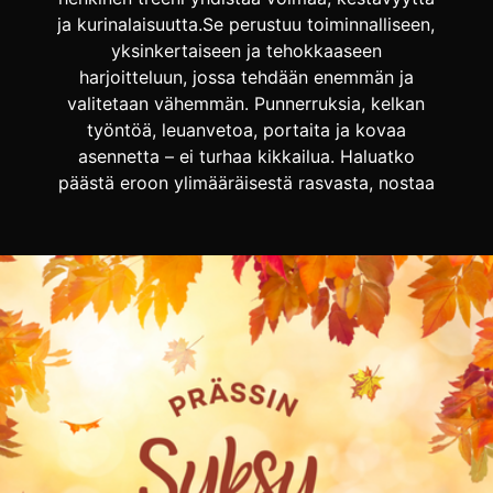
ja kurinalaisuutta.Se perustuu toiminnalliseen,
yksinkertaiseen ja tehokkaaseen
harjoitteluun, jossa tehdään enemmän ja
valitetaan vähemmän. Punnerruksia, kelkan
työntöä, leuanvetoa, portaita ja kovaa
asennetta – ei turhaa kikkailua. Haluatko
päästä eroon ylimääräisestä rasvasta, nostaa
suorituskykyä ja löytää taas treeniin
merkityksen?Tervetuloa mukaan Prässin
salille syksyn kovimpaan valmennukseen –
miehille, jotka […]