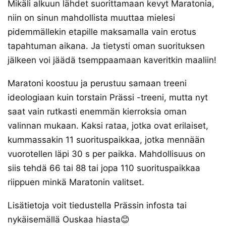
Mikäli alkuun lähdet suorittamaan kevyt Maratonia,
niin on sinun mahdollista muuttaa mielesi
pidemmällekin etapille maksamalla vain erotus
tapahtuman aikana. Ja tietysti oman suorituksen
jälkeen voi jäädä tsemppaamaan kaveritkin maaliin!
Maratoni koostuu ja perustuu samaan treeni
ideologiaan kuin torstain Prässi -treeni, mutta nyt
saat vain rutkasti enemmän kierroksia oman
valinnan mukaan. Kaksi rataa, jotka ovat erilaiset,
kummassakin 11 suorituspaikkaa, jotka mennään
vuorotellen läpi 30 s per paikka. Mahdollisuus on
siis tehdä 66 tai 88 tai jopa 110 suorituspaikkaa
riippuen minkä Maratonin valitset.
Lisätietoja voit tiedustella Prässin infosta tai
nykäisemällä Ouskaa hiasta😊