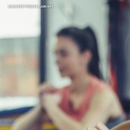
SALIN KÄYTTÖASTE JUURI NYT: