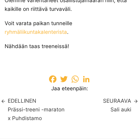
Olemme vähentäneet osallistujamäärän niin, että
kaikille on riittävä turvaväli.
Voit varata paikan tunneille
ryhmäliikuntakalenterista
.
Nähdään taas treeneissä!
Facebook
Twitter
WhatsApp
LinkedIn
Jaa eteenpäin:
EDELLINEN
SEURAAVA
Prässi-treeni -maraton
Sali auki
x Puhdistamo