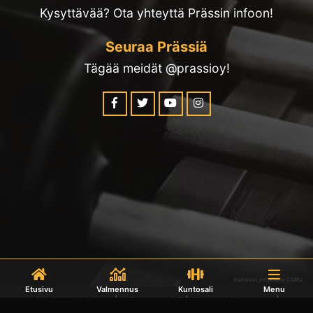
Kysyttävää? Ota yhteyttä Prässin infoon!
Seuraa Prässiä
Tägää meidät @prassioy!
Kotisivut yritykselle CURU
Etusivu
Valmennus
Kuntosali
Menu
©2022 Prässi Oy | info@prassi.fi |
Tietosuojalauseke
|