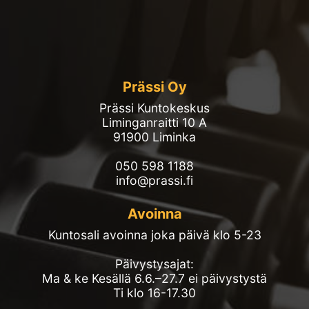
Prässi Oy
Prässi Kuntokeskus
Liminganraitti 10 A
91900 Liminka
050 598 1188
info@prassi.fi
Avoinna
Kuntosali avoinna joka päivä klo 5-23
Päivystysajat:
Ma & ke Kesällä 6.6.–27.7 ei päivystystä
Ti klo 16-17.30