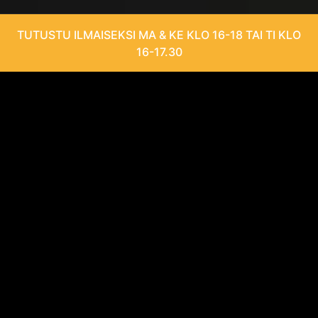
TUTUSTU ILMAISEKSI MA & KE KLO 16-18 TAI TI KLO
16-17.30