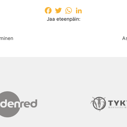
Facebook
Twitter
WhatsApp
LinkedIn
Jaa eteenpäin:
aminen
As