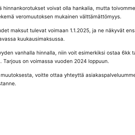
tä hinnankorotukset voivat olla hankalia, mutta toivomme
 tekemä veromuutoksen mukainen välttämättömyys.
et maksut tulevat voimaan 1.1.2025, ja ne näkyvät en
avassa kuukausimaksussa.
yden vanhalla hinnalla, niin voit esimerkiksi ostaa 6kk 
n. Tarjous on voimassa vuoden 2024 loppuun.
ää muutoksesta, voitte ottaa yhteyttä asiakaspalveluumme
stanne.