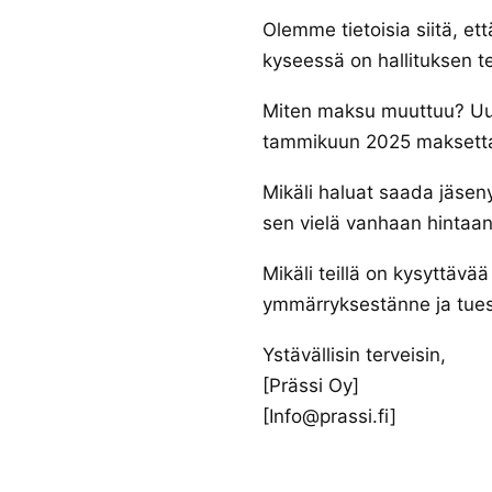
Olemme tietoisia siitä, et
kyseessä on hallituksen
Miten maksu muuttuu? Uud
tammikuun 2025 maksett
Mikäli haluat saada jäseny
sen vielä vanhaan hintaa
Mikäli teillä on kysyttäv
ymmärryksestänne ja tue
Ystävällisin terveisin,
[Prässi Oy]
[Info@prassi.fi]