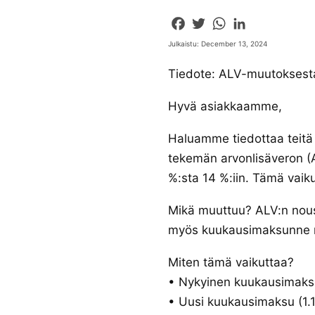
Facebook
Twitter
WhatsApp
LinkedIn
Julkaistu: December 13, 2024
Tiedote: ALV-muutoksest
Hyvä asiakkaamme,
Haluamme tiedottaa teitä 
tekemän arvonlisäveron (A
%:sta 14 %:iin. Tämä vaik
Mikä muuttuu? ALV:n nousu 
myös kuukausimaksunne no
Miten tämä vaikuttaa?
•⁠ ⁠Nykyinen kuukausimak
•⁠ ⁠Uusi kuukausimaksu (1.