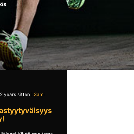
yös
 2 years sitten
|
Sami
astyytyväisyys
y!