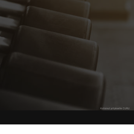
Kotisivut yritykselle CURU