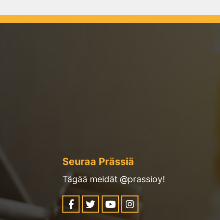
Seuraa Prässiä
Tägää meidät @prassioy!