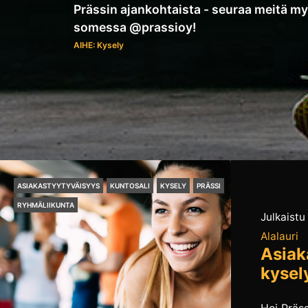
Prässin ajankohtaista - seuraa meitä m
somessa @prassioy!
AIHE: Kysely
ASIAKASTYYTYVÄISYYS
KUNTOSALI
KYSELY
PRÄSSI
RYHMÄLIIKUNTA
Julkaistu
Alalauri
Asiak
kysel