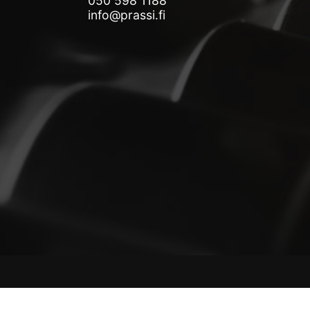
050 598 1188
info@prassi.fi