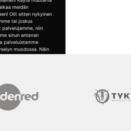
siläinen! Käytä muutama
 aikaa meidän
en! Olit sitten nykyinen
mme tai joskus
t palvelujamme, niin
mme sinun antavan
ta palveluistamme
yselyn muodossa. Näin
daan Prässistä jatkossa
in parempi paikka
 Kyselyn tuloksia
n Prässi
kuksen palveluiden
seen ja kysely on täysin
.Kyselyyn vastaamalla
tessasi osallistua
 linkin kautta arvontaan.
…]