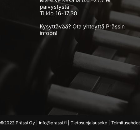
Ma & ke Kesällä 6.6.–27.7 ei
päivystystä
Ti klo 16-17.30
Kysyttävää? Ota yhteyttä Prässin
infoon!
©2022 Prässi Oy | info@prassi.fi |
Tietosuojalauseke
|
Toimitusehdot