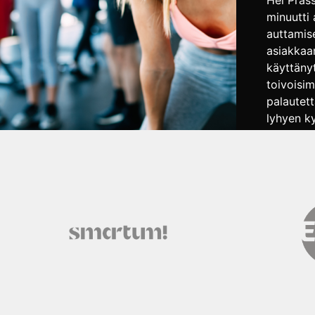
Hei Präs
minuutti
auttamise
asiakkaa
käyttäny
toivoisi
palautet
lyhyen k
ollen saa
entistäk
treenata!
käytetää
Kuntokes
kehittämi
anonyymi
voit halu
erillisen
Kysely [