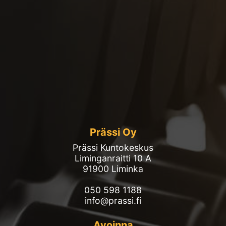
Prässi Oy
Prässi Kuntokeskus
Liminganraitti 10 A
91900 Liminka
050 598 1188
info@prassi.fi
Avoinna