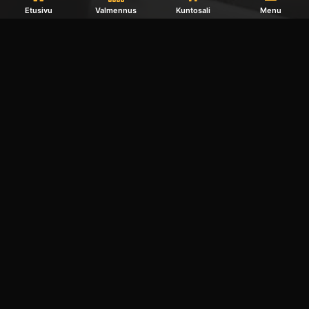
Etusivu
Valmennus
Kuntosali
Menu
Kotisivut yritykselle CURU
©2022 Prässi Oy | info@prassi.fi |
Tietosuojalauseke
|
Toimitusehdot