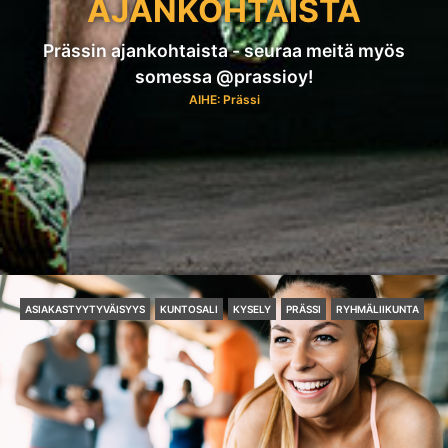
AJANKOHTAISTA
Prässin ajankohtaista - seuraa meitä myös
somessa @prassioy!
AIHE: Prässi
ASIAKASTYYTYVÄISYYS
KUNTOSALI
KYSELY
PRÄSSI
RYHMÄLIIKUNTA