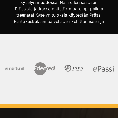
kyselyn muodossa. Näin ollen saadaan
Prässistä jatkossa entistäkin parempi paikka
treenata! Kyselyn tuloksia käytetään Prässi
Kuntokeskuksen palveluiden kehittämiseen ja
kysely on täysin anonyymi.Kyselyyn
vastaamalla voit halutessasi osallistua
erillisen linkin kautta arvontaan. Kysely […]