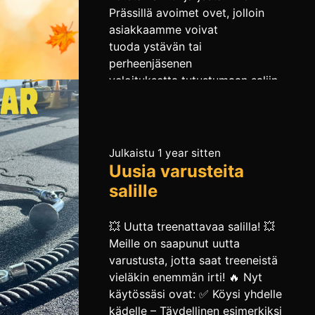
Prässillä avoimet ovet, jolloin
asiakkaamme voivat
tuoda ystävän tai
perheenjäsenen
veloituksetta tutustumaan saliin.
Päivän aikana: Tule mukaan
yksin, ystävän tai perheen
kanssa – luvassa on liikunnan
iloa, mukavaa yhdessäoloa ja
Julkaistu 1 year sitten
hyviä fiiliksiä! 👉 Merkitse siis
Uusia varusteita
kalenteriin ke 4.9. ja poikkea
salille
käymään – ovet ovat […]
💥 Uutta treenattavaa salilla! 💥
Meille on saapunut uutta
varustusta, jotta saat treeneistä
vieläkin enemmän irti! 🔥 Nyt
käytössäsi ovat: ✅ Köysi yhdelle
kädelle – Täydellinen esimerkiksi