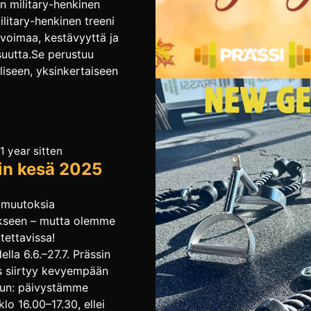
n military-henkinen
ilitary-henkinen treeni
 voimaa, kestävyyttä ja
suutta.Se perustuu
liseen, yksinkertaiseen
aaseen harjoitteluun,
hdään enemmän ja
an vähemmän.
ksia, kelkan työntöä,
 1 year sitten
a, portaita ja kovaa
in kesä 2025
 – ei turhaa kikkailua.
 päästä eroon
sestä rasvasta, nostaa
 muutoksia
ykyä ja löytää taas
kseen – mutta olemme
 merkityksen?Tervetuloa
tettavissa!
ässin salille syksyn
lla 6.6.–27.7. Prässin
an valmennukseen –
s siirtyy kevyempään
 jotka […]
uun: päivystämme
 klo 16.00–17.30, ellei