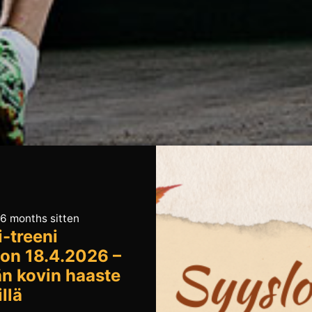
 6 months sitten
i-treeni
on 18.4.2026 –
n kovin haaste
llä