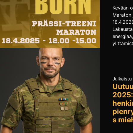
Kevään o
Maraton 
18.4.202
Lakeusta
energiaa,
ylittämist
Prässi tu
haastees
kolme eri
itsellesi
tiedä, m
Julkaistu
Uutuu
valitset?
suoriteta
2025:
Voit myö
henki
vaihtaa 
pien
maksamal
s mieh