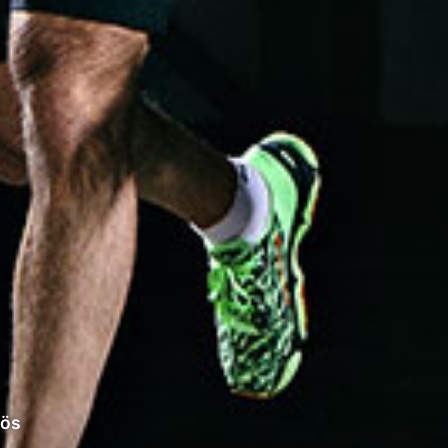
A
yös