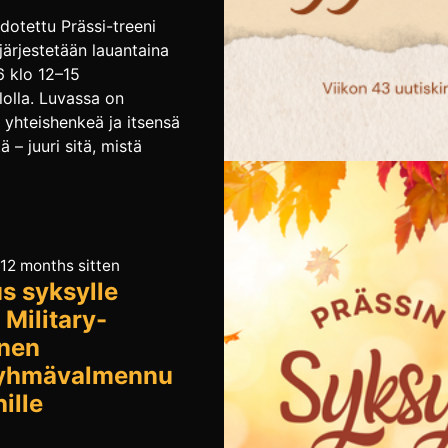
dotettu Prässi-treeni
järjestetään lauantaina
6 klo 12–15
lolla. Luvassa on
 yhteishenkeä ja itsensä
ä – juuri sitä, mistä
nnetaan. Valitse oma
i Tapahtumassa on
 tasoa, joista voit valita
 sopivimman: Et vielä
inkä vaihtoehdon
 12 months sitten
s syksylle
 Ei hätää! Maksu
an vasta paikan päällä.
 Military-
s tapahtuman aikana
nen
pidempään maratoniin
ryhmävalmennu
la […]
ille