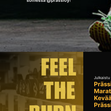
somessa @prassioy!
Julkaistu
Präss
Marat
Kevää
Prässi