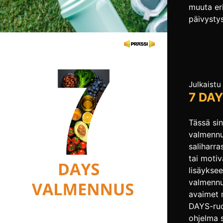
muuta eri
päivysty
asiakasp
ole loma
arkipäiv
puheluih
normaalis
Julkaistu
yhteyttä
7 DA
mielelläm
Kesän lii
Tässä si
Juhannuk
valmennu
saliharra
tai motiv
lisäykse
valmennus
avaimet 
DAYS-ruo
ohjelma 