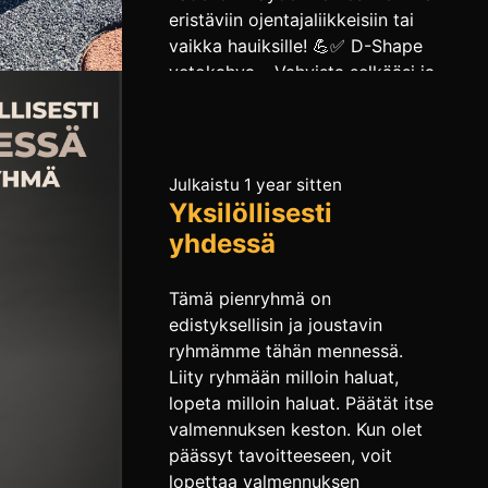
eristäviin ojentajaliikkeisiin tai
vaikka hauiksille! 💪✅ D-Shape
vetokahva – Vahvista selkääsi ja
hauiksiasi uudella otteella! 🏋️‍♂️✅
V-mallin ojentajarauta – Saat
entistä paremman tuntuman
ojentajiin ja forkkuhin! 🔥✅
Julkaistu 1 year sitten
Tricep […]
Yksilöllisesti
yhdessä
Tämä pienryhmä on
edistyksellisin ja joustavin
ryhmämme tähän mennessä.
Liity ryhmään milloin haluat,
lopeta milloin haluat. Päätät itse
valmennuksen keston. Kun olet
päässyt tavoitteeseen, voit
lopettaa valmennuksen