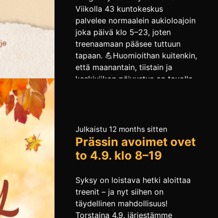
Viikolla 43 kuntokeskus
palvelee normaalein aukioloajoin
joka päivä klo 5–23, joten
treenaamaan pääsee tuttuun
tapaan. 💪Huomioithan kuitenkin,
että maanantain, tiistain ja
keskiviikon päivystys on tauolla,
eikä ryhmäliikuntatuntejajärjestetä
tällä viikolla.Asiakaspalvelumme
toimii silti normaalisti – puhelut
ja sähköpostit hoidetaan
Julkaistu 12 months sitten
tavalliseen tapaan, vaikka
Prässin avoimet ovet
päivystäjää ei paikalla olekaan.
to 4.9. klo 8–19
Viikolla 44 palaamme jälleen
normaaliin rytmiin – ja pienenä
Syksy on loistava hetki aloittaa
[…]
treenit – ja nyt siihen on
täydellinen mahdollisuus!
Torstaina 4.9. järjestämme