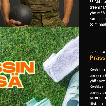
🔰 Mitä o
treeni? M
yhdistää
kurinalai
toiminnal
ja tehokk
jossa te
valiteta
Punnerru
Julkaistu
leuanveto
Präss
asennetta
Haluatko
ylimääräi
Kesä tuo
suoritusk
päivysty
treeniin
yhä tavoi
mukaan Pr
Kesäkaude
kovimpa
päivysty
miehille,
aikataul
tiistaisin