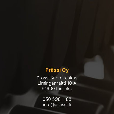
Prässi Oy
Prässi Kuntokeskus
Liminganraitti 10 A
91900 Liminka
050 598 1188
info@prassi.fi