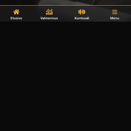
Etusivu
Valmennus
Kuntosali
Menu
Kotisivut yritykselle CURU
©2022 Prässi Oy | info@prassi.fi |
Tietosuojalauseke
|
Toimitusehdot