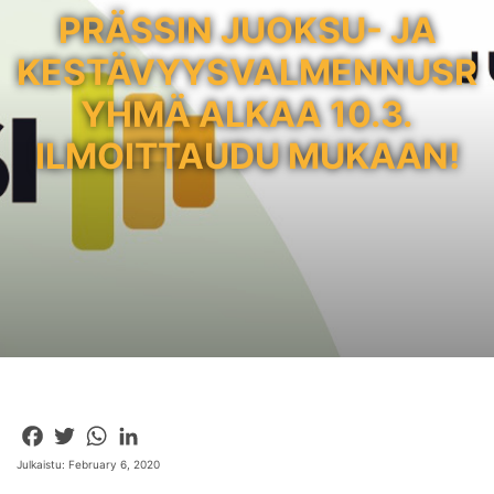
PRÄSSIN JUOKSU- JA
KESTÄVYYSVALMENNUSR
YHMÄ ALKAA 10.3.
ILMOITTAUDU MUKAAN!
Facebook
Twitter
WhatsApp
LinkedIn
Julkaistu: February 6, 2020