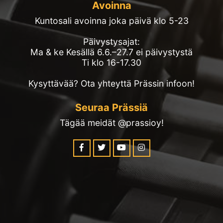
Avoinna
Kuntosali avoinna joka päivä klo 5-23
Päivystysajat:
Ma & ke Kesällä 6.6.–27.7 ei päivystystä
Ti klo 16-17.30
Kysyttävää? Ota yhteyttä Prässin infoon!
Seuraa Prässiä
Tägää meidät @prassioy!