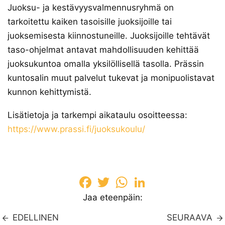
Juoksu- ja kestävyysvalmennusryhmä on
tarkoitettu kaiken tasoisille juoksijoille tai
juoksemisesta kiinnostuneille. Juoksijoille tehtävät
taso-ohjelmat antavat mahdollisuuden kehittää
juoksukuntoa omalla yksilöllisellä tasolla. Prässin
kuntosalin muut palvelut tukevat ja monipuolistavat
kunnon kehittymistä.
Lisätietoja ja tarkempi aikataulu osoitteessa:
https://www.prassi.fi/juoksukoulu/
Facebook
Twitter
WhatsApp
LinkedIn
Jaa eteenpäin:
EDELLINEN
SEURAAVA