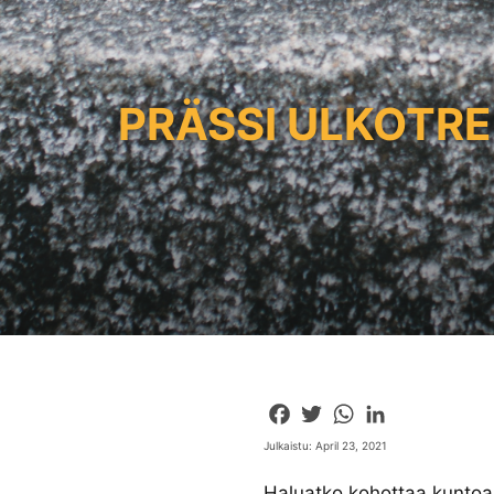
PRÄSSI ULKOTREE
Facebook
Twitter
WhatsApp
LinkedIn
Julkaistu: April 23, 2021
Haluatko kohottaa kuntoas