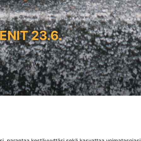
NIT 23.6.
i, parantaa kestävyyttäsi sekä kasvattaa voimatasojasi