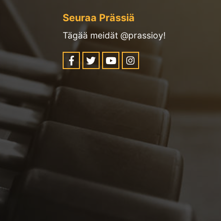
Seuraa Prässiä
Tägää meidät @prassioy!