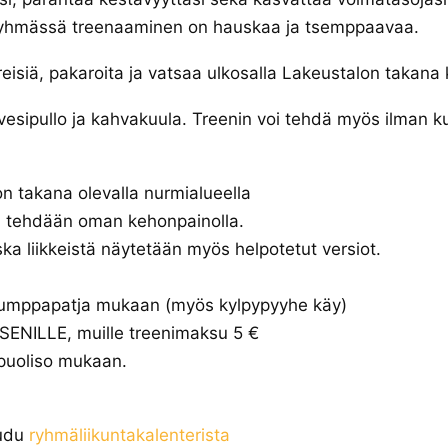
 Ryhmässä treenaaminen on hauskaa ja tsemppaavaa.
eisiä, pakaroita ja vatsaa ulkosalla Lakeustalon takana 
esipullo ja kahvakuula. Treenin voi tehdä myös ilman k
n takana olevalla nurmialueella
ka tehdään oman kehonpainolla.
oska liikkeistä näytetään myös helpotetut versiot.
jumppapatja mukaan (myös kylpypyyhe käy)
ENILLE, muille treenimaksu 5 €
 puoliso mukaan.
audu
ryhmäliikuntakalenterista