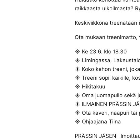
raikkaasta ulkoilmasta?
Keskiviikkona treenataan r
Ota mukaan treenimatto, v
☀️ Ke 23.6. klo 18.30
☀️ Limingassa, Lakeustalo
☀️ Koko kehon treeni, jo
☀️ Treeni sopii kaikille, k
☀️ Hikitakuu
☀️ Oma juomapullo sekä 
☀️ ILMAINEN PRÄSSIN JÄS
☀️ Ota kaveri, naapuri tai
☀️ Ohjaajana Tiina
PRÄSSIN JÄSEN: Ilmoitt