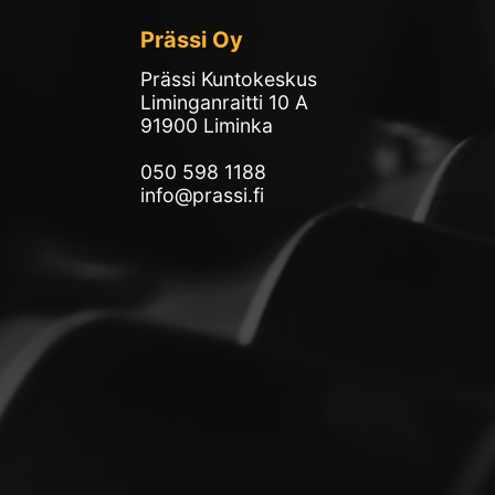
Prässi Oy
Prässi Kuntokeskus
Liminganraitti 10 A
91900 Liminka
050 598 1188
info@prassi.fi