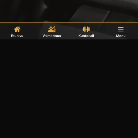
Etusivu
Valmennus
Kuntosali
Menu
Kotisivut yritykselle CURU
©2022 Prässi Oy | info@prassi.fi |
Tietosuojalauseke
|
Toimitusehdot