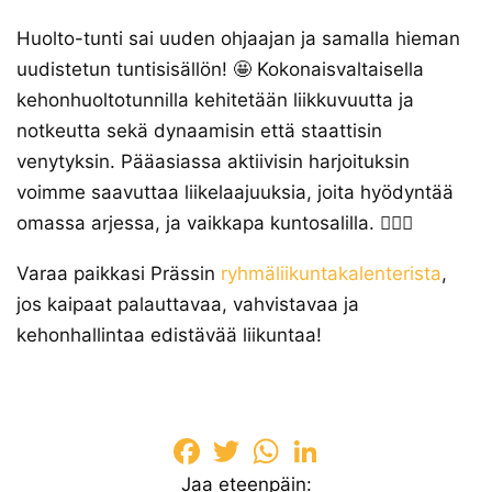
Huolto-tunti sai uuden ohjaajan ja samalla hieman
uudistetun tuntisisällön! 🤩 Kokonaisvaltaisella
kehonhuoltotunnilla kehitetään liikkuvuutta ja
notkeutta sekä dynaamisin että staattisin
venytyksin. Pääasiassa aktiivisin harjoituksin
voimme saavuttaa liikelaajuuksia, joita hyödyntää
omassa arjessa, ja vaikkapa kuntosalilla. 🏋🏽‍♂️
Varaa paikkasi Prässin
ryhmäliikuntakalenterista
,
jos kaipaat palauttavaa, vahvistavaa ja
kehonhallintaa edistävää liikuntaa!
Facebook
Twitter
WhatsApp
LinkedIn
Jaa eteenpäin: