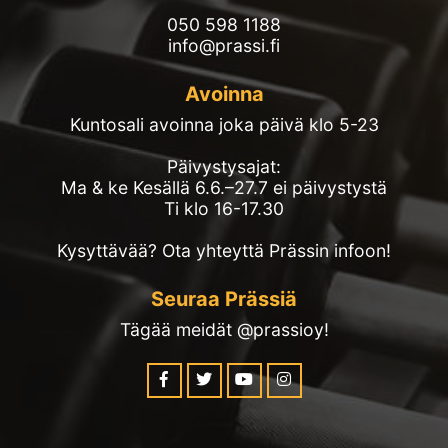
050 598 1188
info@prassi.fi
Avoinna
Kuntosali avoinna joka päivä klo 5-23
Päivystysajat:
Ma & ke Kesällä 6.6.–27.7 ei päivystystä
Ti klo 16-17.30
Kysyttävää? Ota yhteyttä Prässin infoon!
Seuraa Prässiä
Tägää meidät @prassioy!