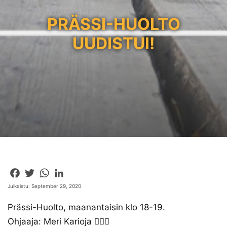
PRÄSSI-HUOLTO
UUDISTUI!
Facebook
Twitter
WhatsApp
LinkedIn
Julkaistu: September 29, 2020
Prässi-Huolto, maanantaisin klo 18-19.
Ohjaaja: Meri Karioja 🤸🏼‍♀️