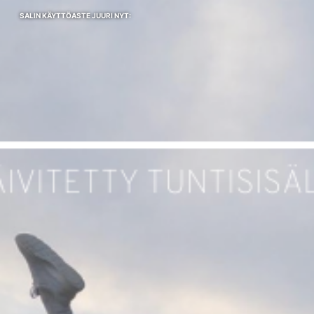
SALIN KÄYTTÖASTE JUURI NYT: