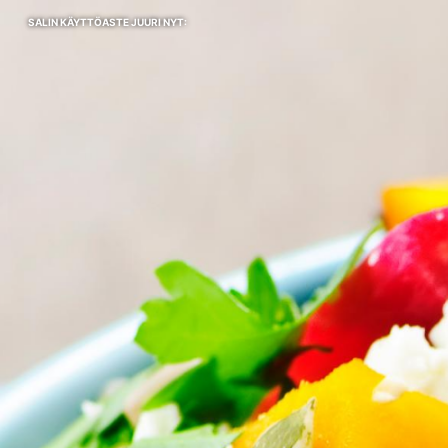
SALIN KÄYTTÖASTE JUURI NYT: