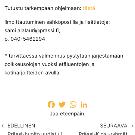
Tutustu tarkempaan ohjelmaan:
tästä
Ilmoittautuminen sähköpostilla ja lisätietoja:
sami.alalauri@prassi.fi,
p. 040-5462294
* tarvittaessa valmennus pystytään järjestämään
poikkeusolojen vuoksi etäluentojen ja
kotiharjoitteiden avulla
Facebook
Twitter
WhatsApp
LinkedIn
Jaa eteenpäin:
EDELLINEN
SEURAAVA
Prässi-huolto uudistui!
Prässi-Kids -ryhmät