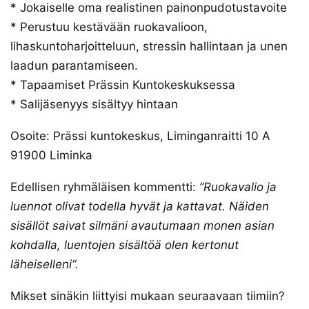
* Jokaiselle oma realistinen painonpudotustavoite
* Perustuu kestävään ruokavalioon,
lihaskuntoharjoitteluun, stressin hallintaan ja unen
laadun parantamiseen.
* Tapaamiset Prässin Kuntokeskuksessa
* Salijäsenyys sisältyy hintaan
Osoite: Prässi kuntokeskus, Liminganraitti 10 A
91900 Liminka
Edellisen ryhmäläisen kommentti:
”Ruokavalio ja
luennot olivat todella hyvät ja kattavat. Näiden
sisällöt saivat silmäni avautumaan monen asian
kohdalla, luentojen sisältöä olen kertonut
läheiselleni“.
Mikset sinäkin liittyisi mukaan seuraavaan tiimiin?