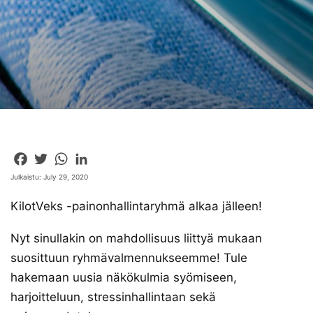
Facebook
Twitter
WhatsApp
LinkedIn
Julkaistu: July 29, 2020
KilotVeks -painonhallintaryhmä alkaa jälleen!
Nyt sinullakin on mahdollisuus liittyä mukaan
suosittuun ryhmävalmennukseemme! Tule
hakemaan uusia näkökulmia syömiseen,
harjoitteluun, stressinhallintaan sekä