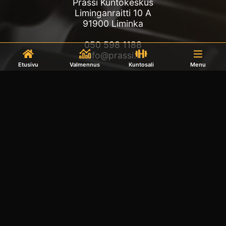
Prässi Kuntokeskus
Liminganraitti 10 A
91900 Liminka
050 598 1188
info@prassi.fi
Etusivu
Valmennus
Kuntosali
Menu
Avoinna
Kuntosali avoinna joka päivä klo 5-23
Päivystysajat:
Ma & ke Kesällä 6.6.–27.7 ei päivystystä
Ti klo 16-17.30
Kysyttävää? Ota yhteyttä Prässin infoon!
Seuraa Prässiä
Tägää meidät @prassioy!