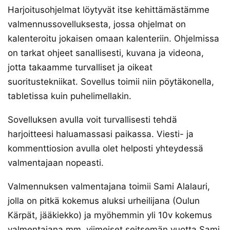
Harjoitusohjelmat löytyvät itse kehittämästämme
valmennussovelluksesta, jossa ohjelmat on
kalenteroitu jokaisen omaan kalenteriin. Ohjelmissa
on tarkat ohjeet sanallisesti, kuvana ja videona,
jotta takaamme turvalliset ja oikeat
suoritustekniikat. Sovellus toimii niin pöytäkonella,
tabletissa kuin puhelimellakin.
Sovelluksen avulla voit turvallisesti tehdä
harjoitteesi haluamassasi paikassa. Viesti- ja
kommenttiosion avulla olet helposti yhteydessä
valmentajaan nopeasti.
Valmennuksen valmentajana toimii Sami Alalauri,
jolla on pitkä kokemus aluksi urheilijana (Oulun
Kärpät, jääkiekko) ja myöhemmin yli 10v kokemus
valmentajana mm. viimeiset seitsemän vuotta Sami