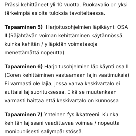
Prässi kehittäneet yli 10 vuotta. Ruokavalio on yksi
tärkeimpiä asioita tuloksia tavoiteltaessa.
Tapaaminen 5)
Harjoitusohjelmien läpikäynti OSA
II (Räjähtävän voiman kehittäminen käytännössä,
kuinka kehitän / ylläpidän voimatasoja
menettämättä nopeutta)
Tapaaminen 6)
Harjoitusohjelmien läpikäynti osa III
(Coren kehittäminen vastaamaan lajin vaatimuksia)
Ei varmasti ole lajia, jossa vahva keskivartalo ei
auttaisi lajisuorituksessa. Eikä se muutenkaan
varmasti haittaa että keskivartalo on kunnossa
Tapaaminen 7)
Yhteinen fysiikkatreeni. Kuinka
kehitän lajissani vaadittavaa voimaa / nopeutta
monipuolisesti saliympäristössä.