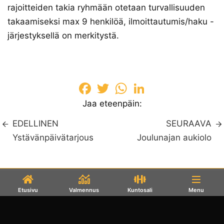
rajoitteiden takia ryhmään otetaan turvallisuuden
takaamiseksi max 9 henkilöä, ilmoittautumis/haku -
järjestyksellä on merkitystä.
Facebook
Twitter
WhatsApp
LinkedIn
Jaa eteenpäin:
EDELLINEN
SEURAAVA
Ystävänpäivätarjous
Joulunajan aukiolo
Etusivu
Valmennus
Kuntosali
Menu