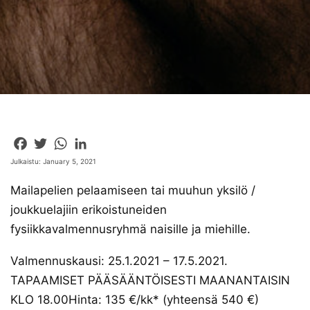
Facebook
Twitter
WhatsApp
LinkedIn
Julkaistu: January 5, 2021
Mailapelien pelaamiseen tai muuhun yksilö /
joukkuelajiin erikoistuneiden
fysiikkavalmennusryhmä naisille ja miehille.
Valmennuskausi: 25.1.2021 – 17.5.2021.
TAPAAMISET PÄÄSÄÄNTÖISESTI MAANANTAISIN
KLO 18.00Hinta: 135 €/kk* (yhteensä 540 €)