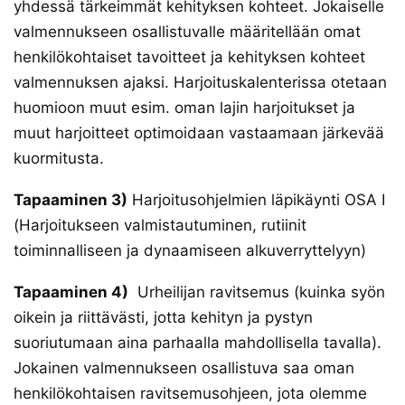
yhdessä tärkeimmät kehityksen kohteet. Jokaiselle
valmennukseen osallistuvalle määritellään omat
henkilökohtaiset tavoitteet ja kehityksen kohteet
valmennuksen ajaksi. Harjoituskalenterissa otetaan
huomioon muut esim. oman lajin harjoitukset ja
muut harjoitteet optimoidaan vastaamaan järkevää
kuormitusta.
Tapaaminen 3)
Harjoitusohjelmien läpikäynti OSA I
(Harjoitukseen valmistautuminen, rutiinit
toiminnalliseen ja dynaamiseen alkuverryttelyyn)
Tapaaminen 4)
Urheilijan ravitsemus (kuinka syön
oikein ja riittävästi, jotta kehityn ja pystyn
suoriutumaan aina parhaalla mahdollisella tavalla).
Jokainen valmennukseen osallistuva saa oman
henkilökohtaisen ravitsemusohjeen, jota olemme