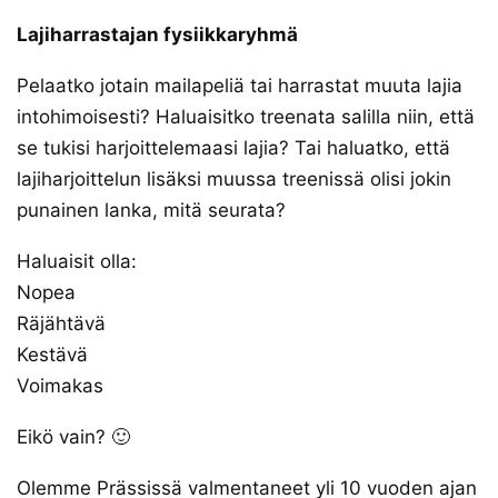
Lajiharrastajan fysiikkaryhmä
Pelaatko jotain mailapeliä tai harrastat muuta lajia
intohimoisesti? Haluaisitko treenata salilla niin, että
se tukisi harjoittelemaasi lajia? Tai haluatko, että
lajiharjoittelun lisäksi muussa treenissä olisi jokin
punainen lanka, mitä seurata?
Haluaisit olla:
Nopea
Räjähtävä
Kestävä
Voimakas
Eikö vain? 🙂
Olemme Prässissä valmentaneet yli 10 vuoden ajan