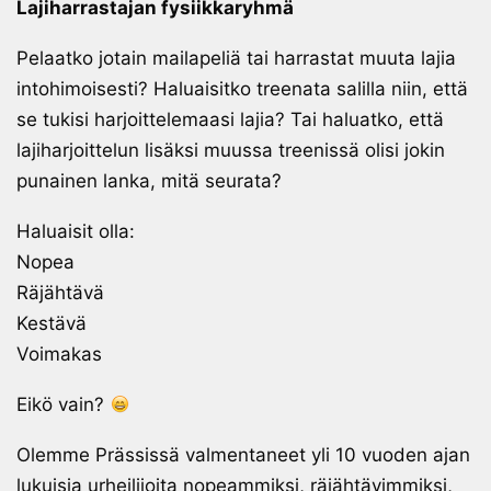
Lajiharrastajan fysiikkaryhmä
Pelaatko jotain mailapeliä tai harrastat muuta lajia
intohimoisesti? Haluaisitko treenata salilla niin, että
se tukisi harjoittelemaasi lajia? Tai haluatko, että
lajiharjoittelun lisäksi muussa treenissä olisi jokin
punainen lanka, mitä seurata?
Haluaisit olla:
Nopea
Räjähtävä
Kestävä
Voimakas
Eikö vain?
Olemme Prässissä valmentaneet yli 10 vuoden ajan
lukuisia urheilijoita nopeammiksi, räjähtävimmiksi,