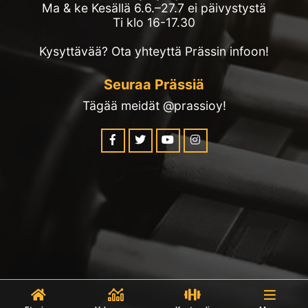
Ma & ke Kesällä 6.6.–27.7 ei päivystystä
Ti klo 16-17.30
Kysyttävää? Ota yhteyttä Prässin infoon!
Seuraa Prässiä
Tägää meidät @prassioy!