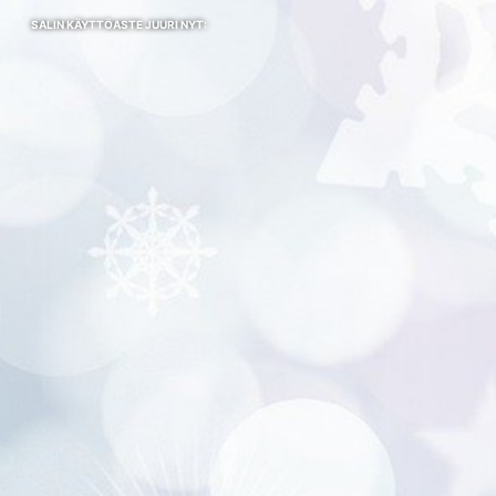
SALIN KÄYTTÖASTE JUURI NYT: