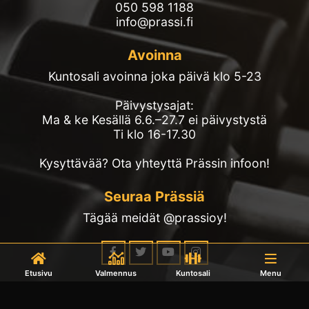
050 598 1188
info@prassi.fi
Avoinna
Kuntosali avoinna joka päivä klo 5-23
Päivystysajat:
Ma & ke Kesällä 6.6.–27.7 ei päivystystä
Ti klo 16-17.30
Kysyttävää? Ota yhteyttä Prässin infoon!
Seuraa Prässiä
Tägää meidät @prassioy!
Etusivu
Valmennus
Kuntosali
Menu