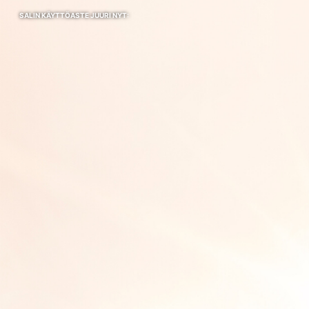
SALIN KÄYTTÖASTE JUURI NYT: