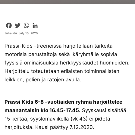
Facebook
Twitter
WhatsApp
LinkedIn
Julkaistu: July 15, 2020
Prässi-Kids -treeneissä harjoitellaan tärkeitä
motorisia perustaitoja sekä ikäryhmälle sopivia
fyysisiä ominaisuuksia herkkyyskaudet huomioiden.
Harjoittelu toteutetaan erilaisten toiminnallisten
leikkien, pelien ja ratojen avulla.
Prässi Kids 6-8 -vuotiaiden ryhmä harjoittelee
maanantaisin klo 16.45-17.45.
Syyskausi sisältää
15 kertaa, syyslomaviikolla (vk 43) ei pidetä
harjoituksia. Kausi päättyy 7.12.2020.