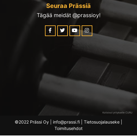
Seuraa Prässiä
Tägää meidät @prassioy!
Kotisivut yritykselle CURU
©2022 Prässi Oy | info@prassi.fi |
Tietosuojalauseke
|
Toimitusehdot