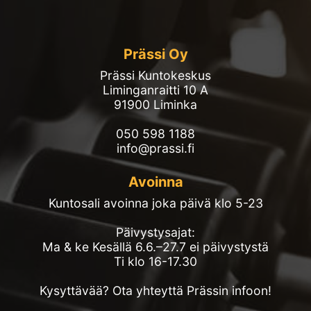
Prässi Oy
Prässi Kuntokeskus
Liminganraitti 10 A
91900 Liminka
050 598 1188
info@prassi.fi
Avoinna
Kuntosali avoinna joka päivä klo 5-23
Päivystysajat:
Ma & ke Kesällä 6.6.–27.7 ei päivystystä
Ti klo 16-17.30
Kysyttävää? Ota yhteyttä Prässin infoon!