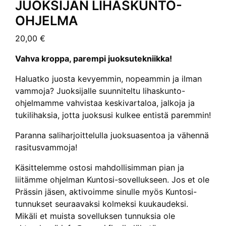
JUOKSIJAN LIHASKUNTO-
OHJELMA
20,00
€
Vahva kroppa, parempi juoksutekniikka!
Haluatko juosta kevyemmin, nopeammin ja ilman
vammoja? Juoksijalle suunniteltu lihaskunto-
ohjelmamme vahvistaa keskivartaloa, jalkoja ja
tukilihaksia, jotta juoksusi kulkee entistä paremmin!
Paranna saliharjoittelulla juoksuasentoa ja vähennä
rasitusvammoja!
Käsittelemme ostosi mahdollisimman pian ja
liitämme ohjelman Kuntosi-sovellukseen. Jos et ole
Prässin jäsen, aktivoimme sinulle myös Kuntosi-
tunnukset seuraavaksi kolmeksi kuukaudeksi.
Mikäli et muista sovelluksen tunnuksia ole