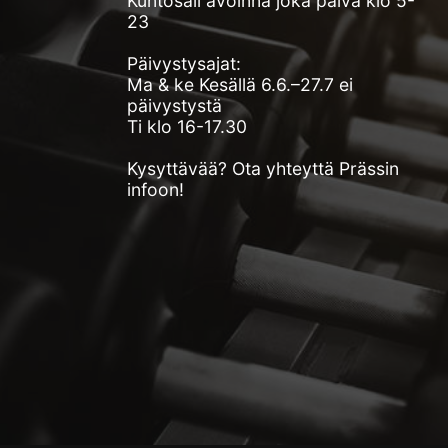
Kuntosali avoinna joka päivä klo 5-
23
Päivystysajat:
Ma & ke Kesällä 6.6.–27.7 ei
päivystystä
Ti klo 16-17.30
Kysyttävää? Ota yhteyttä Prässin
infoon!