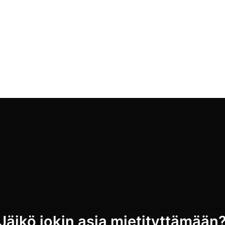
Jäikö jokin asia mietityttämään