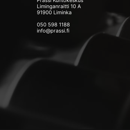
Prässi Kuntokeskus
Liminganraitti 10 A
91900 Liminka
050 598 1188
info@prassi.fi