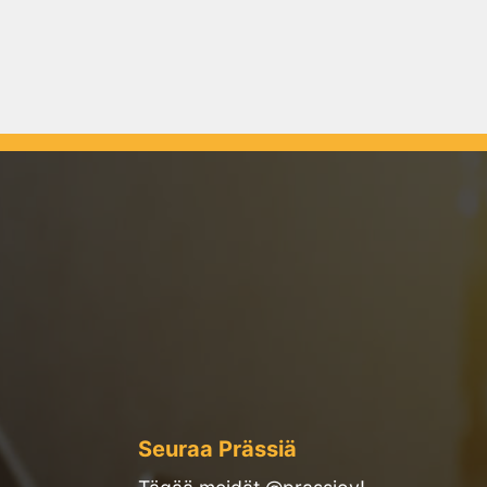
Seuraa Prässiä