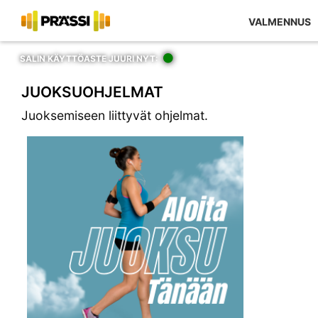
Kaupan sisältö
VALMENNUS
SALIN KÄYTTÖASTE JUURI NYT:
JUOKSUOHJELMAT
Juoksemiseen liittyvät ohjelmat.