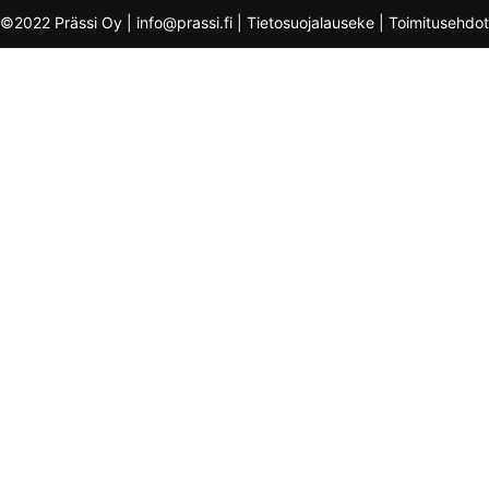
©2022 Prässi Oy | info@prassi.fi |
Tietosuojalauseke
|
Toimitusehdot