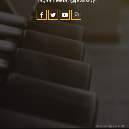
Tägää meidät @prassioy!
Kotisivut yritykselle CURU