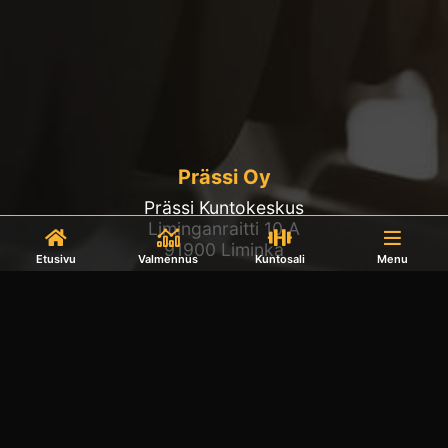
Prässi Oy
Prässi Kuntokeskus
Liminganraitti 10 A
91900 Liminka
Etusivu
Valmennus
Kuntosali
Menu
050 598 1188
info@prassi.fi
Avoinna
Kuntosali avoinna joka päivä klo 5-23
Päivystysajat: