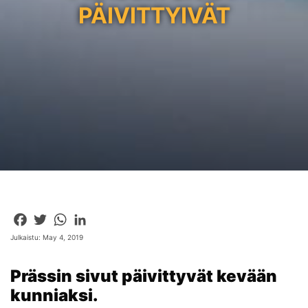
PÄIVITTYIVÄT
Facebook
Twitter
WhatsApp
LinkedIn
Julkaistu: May 4, 2019
Prässin sivut päivittyvät kevään
kunniaksi.