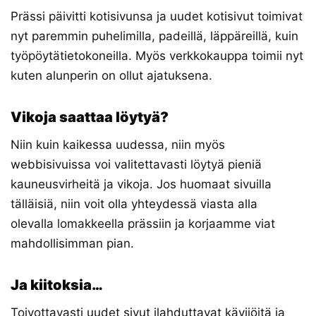
Prässi päivitti kotisivunsa ja uudet kotisivut toimivat
nyt paremmin puhelimilla, padeillä, läppäreillä, kuin
työpöytätietokoneilla. Myös verkkokauppa toimii nyt
kuten alunperin on ollut ajatuksena.
Vikoja saattaa löytyä?
Niin kuin kaikessa uudessa, niin myös
webbisivuissa voi valitettavasti löytyä pieniä
kauneusvirheitä ja vikoja. Jos huomaat sivuilla
tälläisiä, niin voit olla yhteydessä viasta alla
olevalla lomakkeella prässiin ja korjaamme viat
mahdollisimman pian.
Ja kiitoksia…
Toivottavasti uudet sivut ilahduttavat kävijöitä ja