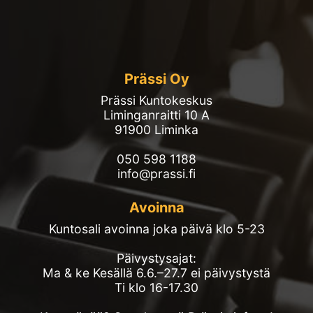
Prässi Oy
Prässi Kuntokeskus
Liminganraitti 10 A
91900 Liminka
050 598 1188
info@prassi.fi
Avoinna
Kuntosali avoinna joka päivä klo 5-23
Päivystysajat:
Ma & ke Kesällä 6.6.–27.7 ei päivystystä
Ti klo 16-17.30