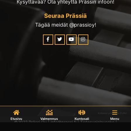
Kysyttävää? Ota yhteyttä Prässin infoon!
Seuraa Prässiä
Tägää meidät @prassioy!
Kotisivut yritykselle CURU
Etusivu
Valmennus
Kuntosali
Menu
©2022 Prässi Oy | info@prassi.fi |
Tietosuojalauseke
|
Toimitusehdot