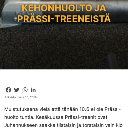
KEHONHUOLTO JA
PRÄSSI-TREENEISTÄ
Facebook
Twitter
WhatsApp
LinkedIn
Julkaistu: June 10, 2019
Muistutuksena vielä että tänään 10.6 ei ole Prässi-
huolto tuntia. Kesäkuussa Prässi-treenit ovat
Juhannukseen saakka tiistaisin ja torstaisin vain klo