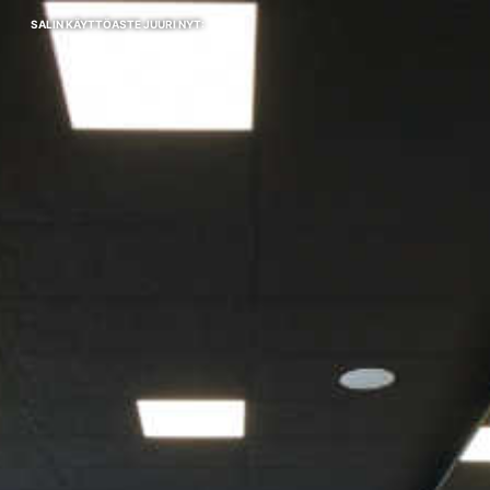
SALIN KÄYTTÖASTE JUURI NYT: