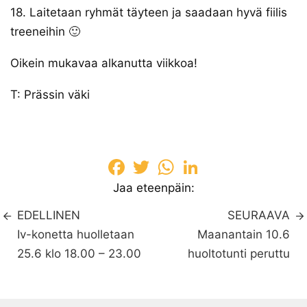
18. Laitetaan ryhmät täyteen ja saadaan hyvä fiilis
treeneihin 🙂
Oikein mukavaa alkanutta viikkoa!
T: Prässin väki
Facebook
Twitter
WhatsApp
LinkedIn
Jaa eteenpäin:
EDELLINEN
SEURAAVA
Iv-konetta huolletaan
Maanantain 10.6
25.6 klo 18.00 – 23.00
huoltotunti peruttu