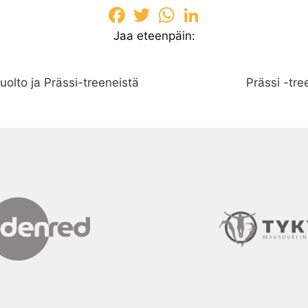
Facebook
Twitter
WhatsApp
LinkedIn
Jaa eteenpäin:
olto ja Prässi-treeneistä
Prässi -tr