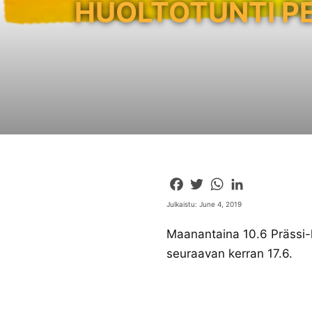
HUOLTOTUNTI P
Facebook
Twitter
WhatsApp
LinkedIn
Julkaistu: June 4, 2019
Maanantaina 10.6 Prässi-hu
seuraavan kerran 17.6.