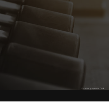
Kotisivut yritykselle CURU