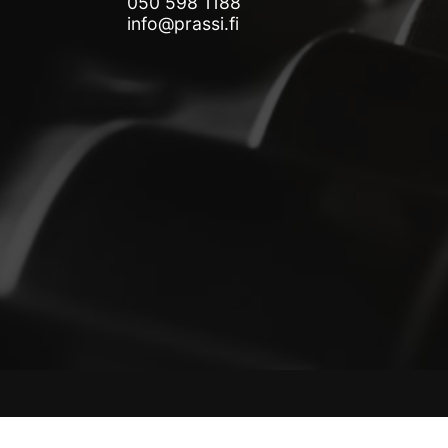
050 598 1188
info@prassi.fi