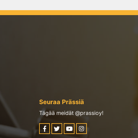
Seuraa Prässiä
Tägää meidät @prassioy!