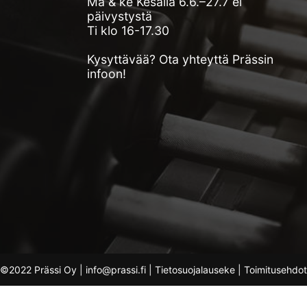
Ma & ke Kesällä 6.6.–27.7 ei
päivystystä
Ti klo 16-17.30
Kysyttävää? Ota yhteyttä Prässin
infoon!
©2022 Prässi Oy | info@prassi.fi |
Tietosuojalauseke
|
Toimitusehdot