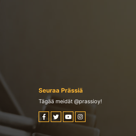
Seuraa Prässiä
Tägää meidät @prassioy!