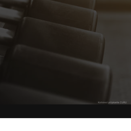
Kotisivut yritykselle CURU