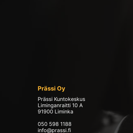
Prässi Oy
Prässi Kuntokeskus
Liminganraitti 10 A
91900 Liminka
050 598 1188
info@prassi.fi