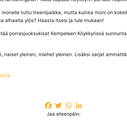
 monelle tuttu treenipaikka, mutta kuinka moni on kokeil
ta alhaalta ylös? Haasta itsesi ja tule mukaan!
stää porrasjuoksukisat Kempeleen Köykkyrissä sunnunta
 15, naiset yleinen, miehet yleinen. Lisäksi sarjat ammatti
äältä
Facebook
Twitter
WhatsApp
LinkedIn
Jaa eteenpäin: