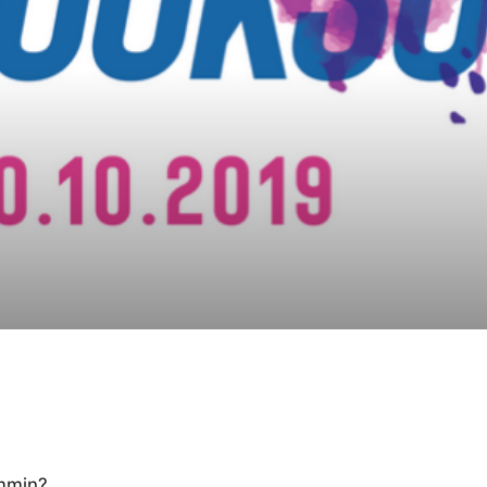
immin?