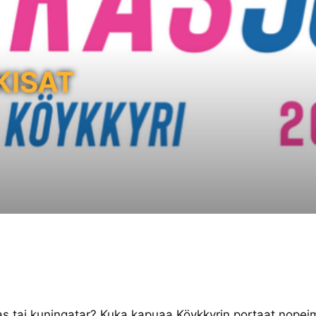
KISAT
as tai kuningatar? Kuka kapuaa Köykkyrin portaat nope