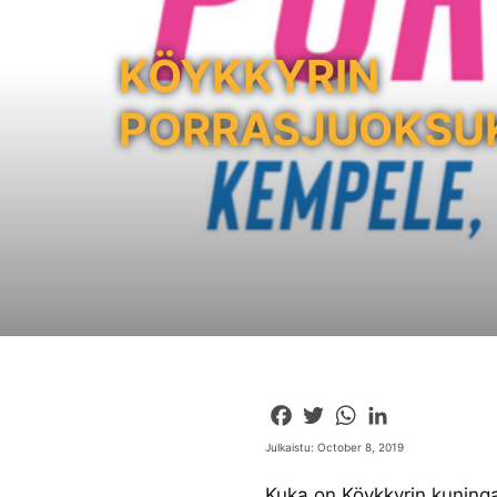
KÖYKKYRIN
PORRASJUOKSU
Facebook
Twitter
WhatsApp
LinkedIn
Julkaistu: October 8, 2019
Kuka on Köykkyrin kuning