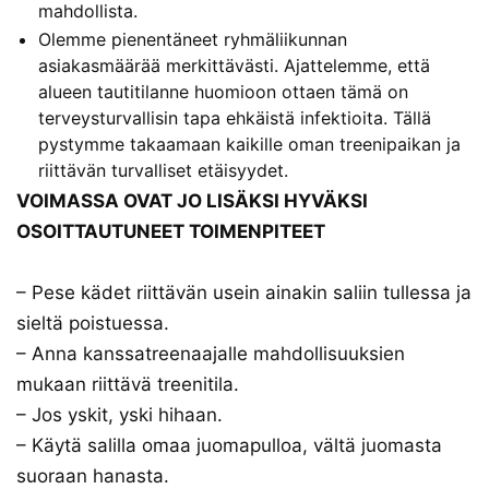
mahdollista.
Olemme pienentäneet ryhmäliikunnan
asiakasmäärää merkittävästi. Ajattelemme, että
alueen tautitilanne huomioon ottaen tämä on
terveysturvallisin tapa ehkäistä infektioita. Tällä
pystymme takaamaan kaikille oman treenipaikan ja
riittävän turvalliset etäisyydet.
VOIMASSA OVAT JO LISÄKSI HYVÄKSI
OSOITTAUTUNEET TOIMENPITEET
– Pese kädet riittävän usein ainakin saliin tullessa ja
sieltä poistuessa.
– Anna kanssatreenaajalle mahdollisuuksien
mukaan riittävä treenitila.
– Jos yskit, yski hihaan.
– Käytä salilla omaa juomapulloa, vältä juomasta
suoraan hanasta.