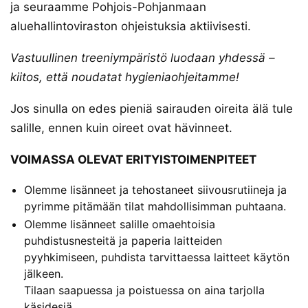
ja seuraamme Pohjois-Pohjanmaan
aluehallintoviraston ohjeistuksia aktiivisesti.
Vastuullinen treeniympäristö luodaan yhdessä –
kiitos, että noudatat hygieniaohjeitamme!
Jos sinulla on edes pieniä sairauden oireita älä tule
salille, ennen kuin oireet ovat hävinneet.
VOIMASSA OLEVAT ERITYISTOIMENPITEET
Olemme lisänneet ja tehostaneet siivousrutiineja ja
pyrimme pitämään tilat mahdollisimman puhtaana.
Olemme lisänneet salille omaehtoisia
puhdistusnesteitä ja paperia laitteiden
pyyhkimiseen, puhdista tarvittaessa laitteet käytön
jälkeen.
Tilaan saapuessa ja poistuessa on aina tarjolla
käsidesiä.