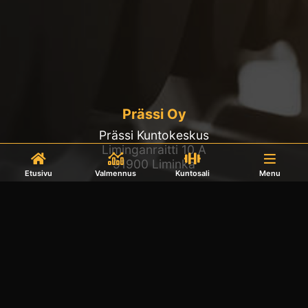
Prässi Oy
Prässi Kuntokeskus
Liminganraitti 10 A
91900 Liminka
Etusivu
Valmennus
Kuntosali
Menu
050 598 1188
info@prassi.fi
Avoinna
Kuntosali avoinna joka päivä klo 5-23
Päivystysajat:
Ma & ke Kesällä 6.6.–27.7 ei päivystystä