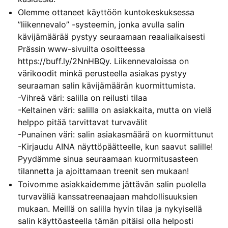
Olemme ottaneet käyttöön kuntokeskuksessa
”liikennevalo” -systeemin, jonka avulla salin
kävijämäärää pystyy seuraamaan reaaliaikaisesti
Prässin www-sivuilta osoitteessa
https://buff.ly/2NnHBQy. Liikennevaloissa on
värikoodit minkä perusteella asiakas pystyy
seuraaman salin kävijämäärän kuormittumista.
-Vihreä väri: salilla on reilusti tilaa
-Keltainen väri: salilla on asiakkaita, mutta on vielä
helppo pitää tarvittavat turvavälit
-Punainen väri: salin asiakasmäärä on kuormittunut
-Kirjaudu AINA näyttöpäätteelle, kun saavut salille!
Pyydämme sinua seuraamaan kuormitusasteen
tilannetta ja ajoittamaan treenit sen mukaan!
Toivomme asiakkaidemme jättävän salin puolella
turvaväliä kanssatreenaajaan mahdollisuuksien
mukaan. Meillä on salilla hyvin tilaa ja nykyisellä
salin käyttöasteella tämän pitäisi olla helposti