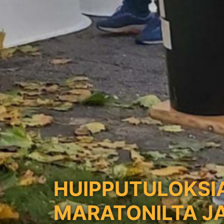
HUIPPUTULOKSI
MARATONILTA J