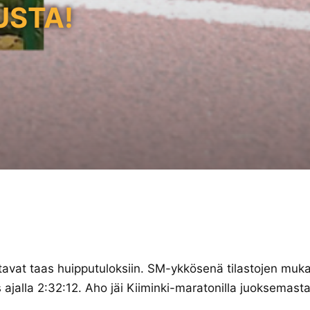
USTA!
vat taas huipputuloksiin. SM-ykkösenä tilastojen mukaa
ajalla 2:32:12. Aho jäi Kiiminki-maratonilla juoksemast