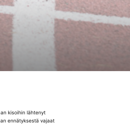
n kisoihin lähtenyt
aan ennätyksestä vajaat