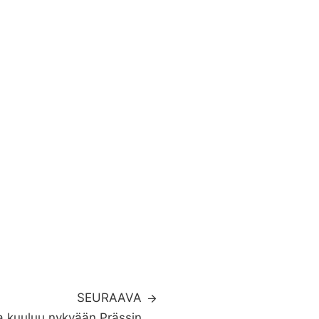
SEURAAVA
ga kuuluu nykyään Prässin