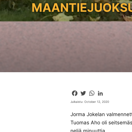
MAANTIEJUOKS
Facebook
Twitter
WhatsApp
LinkedIn
Julkaistu: October 12, 2020
Jorma Jokelan valmennetta
Tuomas Aho oli seitsemäs 
neljä minuuttia.