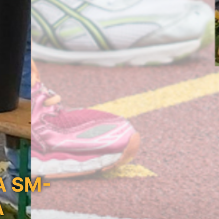
A SM-
A