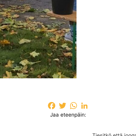
Facebook
Twitter
WhatsApp
LinkedIn
Jaa eteenpäin:
Tiesitkö että joo