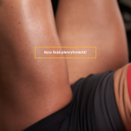
Kysy lisää pienryhmästä!