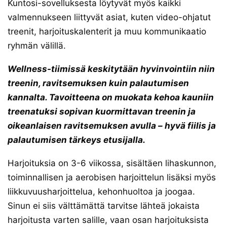
Kuntosi-sovelluksesta löytyvät myös kaikki
valmennukseen liittyvät asiat, kuten video-ohjatut
treenit, harjoituskalenterit ja muu kommunikaatio
ryhmän välillä.
Wellness-tiimissä keskitytään hyvinvointiin niin
treenin, ravitsemuksen kuin palautumisen
kannalta. Tavoitteena on muokata kehoa kauniin
treenatuksi sopivan kuormittavan treenin ja
oikeanlaisen ravitsemuksen avulla – hyvä fiilis ja
palautumisen tärkeys etusijalla.
Harjoituksia on 3-6 viikossa, sisältäen lihaskunnon,
toiminnallisen ja aerobisen harjoittelun lisäksi myös
liikkuvuusharjoittelua, kehonhuoltoa ja joogaa.
Sinun ei siis välttämättä tarvitse lähteä jokaista
harjoitusta varten salille, vaan osan harjoituksista