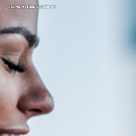
SALIN KÄYTTÖASTE JUURI NYT: