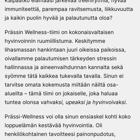
Kaipaatko elämääsi järkevää treenirytmiä, hyvää
immuniteettiä, parempaa ravitsemusta, liikkuvuutta
ja kaikin puolin hyvää ja palautunutta oloa?
Prässin Wellness-tiimi on kokonaisvaltaisen
hyvinvoinnin ruumiillistuma. Keskitymme
lihasmassan hankintaan juuri oikeissa paikoissa,
oivallamme palautumisen tärkeyden stressin
hallinnassa ja aineenvaihdunnan kannalta sekä
syömme tätä kaikkea tukevalla tavalla. Sinun ei
tarvitse omata kokemusta miltään näiltä osa-
alueilta – tämä tiimi on jokaiselle, joka haluaa
tuntea olonsa
vahvaksi, upeaksi ja hyvinvoivaksi
.
Prässi-Wellness voi olla sinun ensiaskel kohti koko
loppuelämän kestävää hyvinvointia. Oli
henkilökohtainen tavoitteesi painonpudotus,