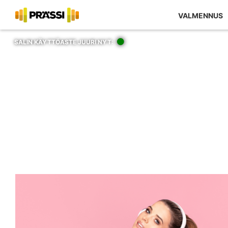
Kaupan sisältö
VALMENNUS
SALIN KÄYTTÖASTE JUURI NYT: