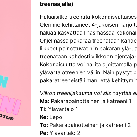
treenaajalle)
Haluaisitko treenata kokonaisvaltaisest
Olemme kehittäneet 4-jakoisen harjoitu
haluaa kasvattaa lihasmassaa kokonais
Ohjelmassa pakaraa treenataan kahdesti
liikkeet painottuvat niin pakaran ylä-,
treenataan kahdesti viikkoon ojentaja-ri
Kokonaisuutta voi hallita sijoittamalla
ylävartalotreenien väliin. Näin pystyt 
pakaratreeneistä ilman, että kehittymi
Viikon treenijakauma voi siis näyttää es
Ma:
Pakarapainotteinen jalkatreeni 1
Ti:
Ylävartalo 1
Ke:
Lepo
To:
Pakarapainotteinen jalkatreeni 2
Pe:
Ylävartalo 2