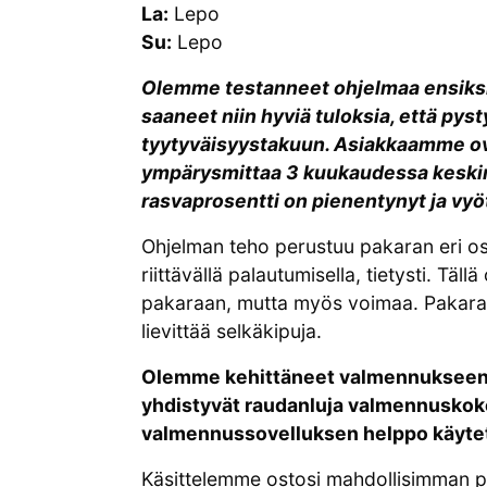
La:
Lepo
Su:
Lepo
Olemme testanneet ohjelmaa ensiksi 
saaneet niin hyviä tuloksia, että p
tyytyväisyystakuun.
Asiakkaamme ov
ympärysmittaa 3 kuukaudessa keskim
rasvaprosentti on pienentynyt ja vyö
Ohjelman teho perustuu pakaran eri os
riittävällä palautumisella, tietysti. Täll
pakaraan, mutta myös voimaa. Pakaral
lievittää selkäkipuja.
Olemme kehittäneet valmennukseen 
yhdistyvät raudanluja valmennuskok
valmennussovelluksen helppo käyte
Käsittelemme ostosi mahdollisimman pi