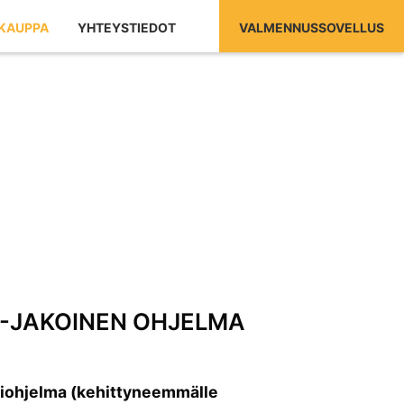
KAUPPA
YHTEYSTIEDOT
VALMENNUSSOVELLUS
4-JAKOINEN OHJELMA
niohjelma (kehittyneemmälle