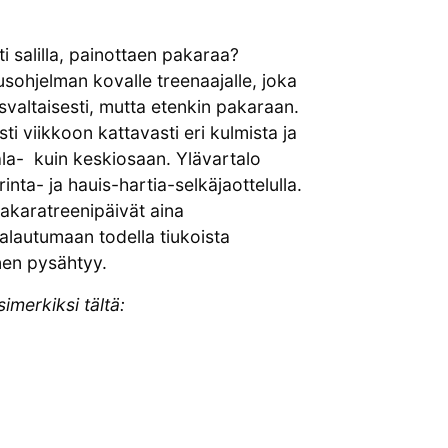
i salilla, painottaen pakaraa?
sohjelman kovalle treenaajalle, joka
valtaisesti, mutta etenkin pakaraan.
 viikkoon kattavasti eri kulmista ja
 ala- kuin keskiosaan. Ylävartalo
nta- ja hauis-hartia-selkäjaottelulla.
 pakaratreenipäivät aina
palautumaan todella tiukoista
nen pysähtyy.
imerkiksi tältä: