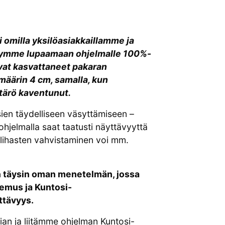
omilla yksilöasiakkaillamme ja
ystymme lupaamaan ohjelmalle 100%-
at kasvattaneet pakaran
äärin 4 cm, samalla, kun
tärö kaventunut.
ien täydelliseen väsyttämiseen –
ä ohjelmalla saat taatusti näyttävyyttä
ihasten vahvistaminen voi mm.
täysin oman menetelmän, jossa
emus ja Kuntosi-
ttävyys.
an ja liitämme ohjelman Kuntosi-