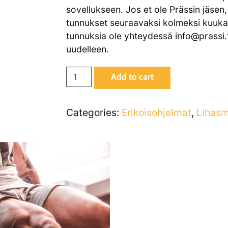
sovellukseen. Jos et ole Prässin jäsen
tunnukset seuraavaksi kolmeksi kuukau
tunnuksia ole yhteydessä info@prassi.
uudelleen.
Pakarapainotteinen
Add to cart
4-
jakoinen
Categories:
Erikoisohjelmat
,
Lihasm
ohjelma
quantity