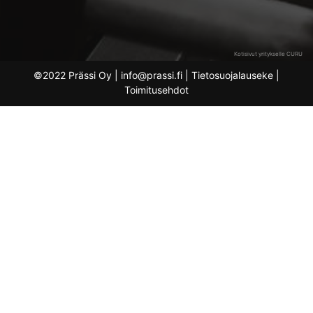
Kotisivut yritykselle CURU
©2022 Prässi Oy | info@prassi.fi |
Tietosuojalauseke
|
Toimitusehdot