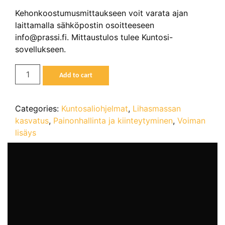
Kehonkoostumusmittaukseen voit varata ajan
laittamalla sähköpostin osoitteeseen
info@prassi.fi. Mittaustulos tulee Kuntosi-
sovellukseen.
NAISTEN
Add to cart
2-
jakoinen
saliohjelma
Categories:
Kuntosaliohjelmat
,
Lihasmassan
+
kasvatus
,
Painonhallinta ja kiinteytyminen
,
Voiman
kehonkoostumusmittaus
lisäys
quantity