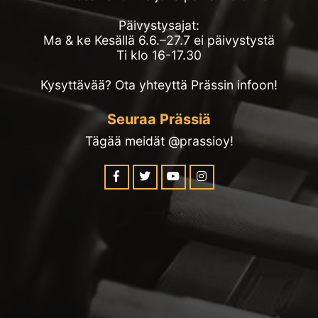
Päivystysajat:
Ma & ke Kesällä 6.6.–27.7 ei päivystystä
Ti klo 16-17.30
Kysyttävää? Ota yhteyttä Prässin infoon!
Seuraa Prässiä
Tägää meidät @prassioy!