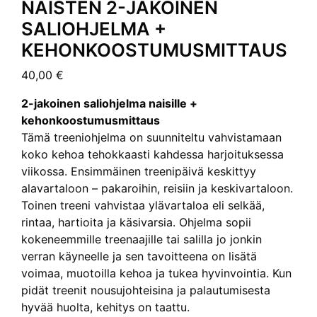
NAISTEN 2-JAKOINEN
SALIOHJELMA +
KEHONKOOSTUMUSMITTAUS
40,00
€
2-jakoinen saliohjelma naisille +
kehonkoostumusmittaus
Tämä treeniohjelma on suunniteltu vahvistamaan
koko kehoa tehokkaasti kahdessa harjoituksessa
viikossa. Ensimmäinen treenipäivä keskittyy
alavartaloon – pakaroihin, reisiin ja keskivartaloon.
Toinen treeni vahvistaa ylävartaloa eli selkää,
rintaa, hartioita ja käsivarsia. Ohjelma sopii
kokeneemmille treenaajille tai salilla jo jonkin
verran käyneelle ja sen tavoitteena on lisätä
voimaa, muotoilla kehoa ja tukea hyvinvointia. Kun
pidät treenit nousujohteisina ja palautumisesta
hyvää huolta, kehitys on taattu.