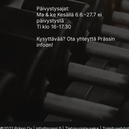
Päivystysajat:
Ma & ke Kesällä 6.6.–27.7 ei
päivystystä
Ti klo 16-17.30
Kysyttävää? Ota yhteyttä Prässin
infoon!
©2022 Prässi Oy | info@prassi.fi |
Tietosuojalauseke
|
Toimitusehdot