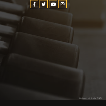
Kotisivut yritykselle CURU