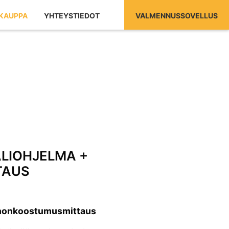
KAUPPA
YHTEYSTIEDOT
VALMENNUSSOVELLUS
ALIOHJELMA +
TAUS
kehonkoostumusmittaus