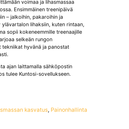
ittämään voimaa ja lihasmassaa
ikossa. Ensimmäinen treenipäivä
in – jalkoihin, pakaroihin ja
ylävartalon lihaksiin, kuten rintaan,
lma sopii kokeneemmille treenaajille
a tarjoaa selkeän rungon
t tekniikat hyvänä ja panostat
sti.
a ajan laittamalla sähköpostin
los tulee Kuntosi-sovellukseen.
asmassan kasvatus
,
Painonhallinta