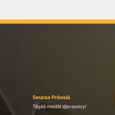
Seuraa Prässiä
Tägää meidät @prassioy!