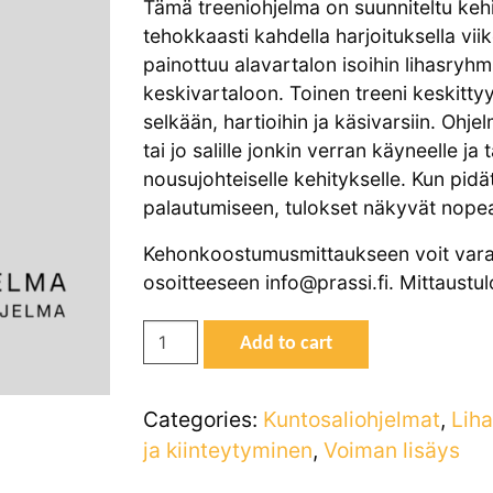
Tämä treeniohjelma on suunniteltu keh
tehokkaasti kahdella harjoituksella vi
painottuu alavartalon isoihin lihasryhmi
keskivartaloon. Toinen treeni keskittyy 
selkään, hartioihin ja käsivarsiin. Ohje
tai jo salille jonkin verran käyneelle j
nousujohteiselle kehitykselle. Kun pidä
palautumiseen, tulokset näkyvät nopea
Kehonkoostumusmittaukseen voit varat
osoitteeseen info@prassi.fi. Mittaustu
MIESTEN
Add to cart
2-
jakoinen
Categories:
Kuntosaliohjelmat
,
Lih
saliohjelma
ja kiinteytyminen
,
Voiman lisäys
+
kehonkoostumusmittaus