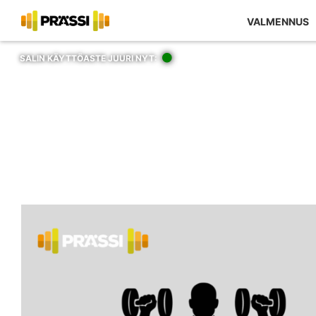
Kaupan sisältö
VALMENNUS
SALIN KÄYTTÖASTE JUURI NYT: