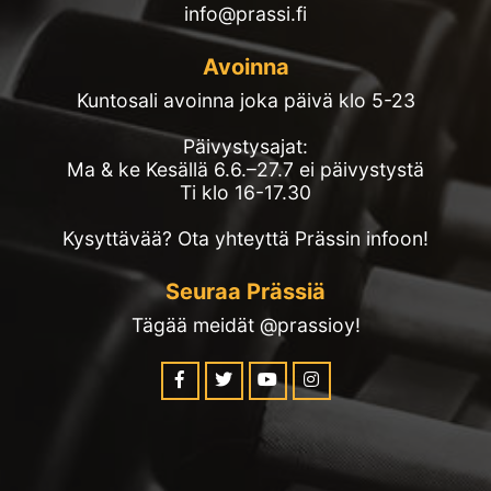
info@prassi.fi
Avoinna
Kuntosali avoinna joka päivä klo 5-23
Päivystysajat:
Ma & ke Kesällä 6.6.–27.7 ei päivystystä
Ti klo 16-17.30
Kysyttävää? Ota yhteyttä Prässin infoon!
Seuraa Prässiä
Tägää meidät @prassioy!