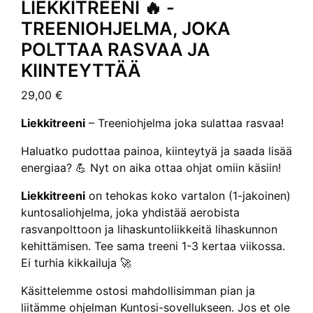
LIEKKITREENI 🔥 -
TREENIOHJELMA, JOKA
POLTTAA RASVAA JA
KIINTEYTTÄÄ
29,00
€
Liekkitreeni
– Treeniohjelma joka sulattaa rasvaa!
Haluatko pudottaa painoa, kiinteytyä ja saada lisää
energiaa? 💪 Nyt on aika ottaa ohjat omiin käsiin!
Liekkitreeni
on tehokas koko vartalon (1-jakoinen)
kuntosaliohjelma, joka yhdistää aerobista
rasvanpolttoon ja lihaskuntoliikkeitä lihaskunnon
kehittämisen. Tee sama treeni 1-3 kertaa viikossa.
Ei turhia kikkailuja 🚀
Käsittelemme ostosi mahdollisimman pian ja
liitämme ohjelman Kuntosi-sovellukseen. Jos et ole