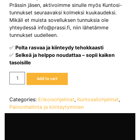
Prässin jäsen, aktivoimme sinulle myös Kuntosi-
tunnukset seuraavaksi kolmeksi kuukaudeksi.
Mikäli et muista sovelluksen tunnuksia ole
yhteydessä info@prassi.fi, niin lähetämme
tunnukset uudelleen.
✅
Polta rasvaa ja kiinteydy tehokkaasti
✅
Selkeä ja helppo noudattaa – sopii kaiken
tasoisille
LIEKKITREENI
Add to cart
🔥
-
TREENIOHJELMA,
Categories:
Erikoisohjelmat
,
Kuntosaliohjelmat
,
JOKA
Painonhallinta ja kiinteytyminen
POLTTAA
RASVAA
JA
KIINTEYTTÄÄ