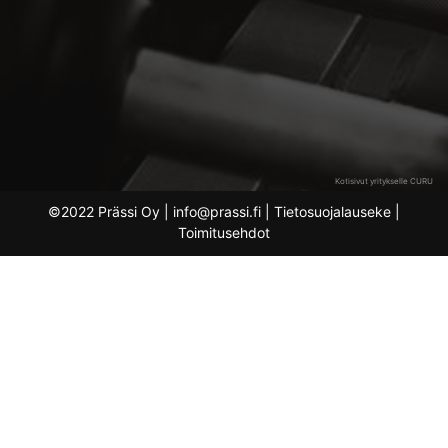
Kotisivut yritykselle CURU
©2022 Prässi Oy | info@prassi.fi |
Tietosuojalauseke
|
Toimitusehdot