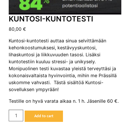
KUNTOSI-KUNTOTESTI
80,00
€
Kuntosi-kuntotesti auttaa sinua selvittämään
kehonkoostumuksesi, kestävyyskuntosi,
lihaskuntosi ja liikkuvuuden tasosi. Lisäksi
kuntotestiin kuuluu stressi- ja unikysely.
Monipuolinen testi kuvastaa yleistä terveyttäsi ja
kokonaisvaltaista hyvinvointia, mihin me Prässillä
uskomme vahvasti. Tästä sisältöä Kuntosi-
sovelluksen ympyrään!
Testille on hyvä varata aikaa n. 1 h. Jäsenille 60 €.
Kuntosi-
Add to cart
kuntotesti
quantity