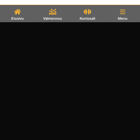
Etusivu
Valmennus
Kuntosali
Menu