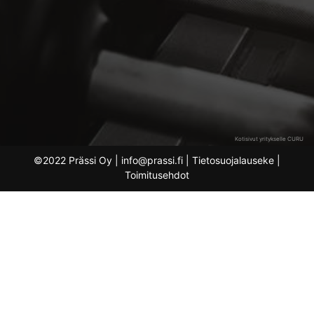
Kotisivut yritykselle CURU
©2022 Prässi Oy | info@prassi.fi |
Tietosuojalauseke
|
Toimitusehdot