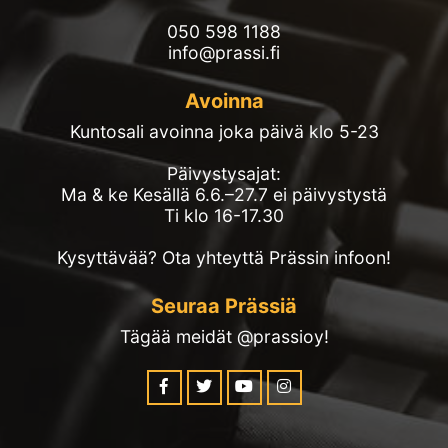
050 598 1188
info@prassi.fi
Avoinna
Kuntosali avoinna joka päivä klo 5-23
Päivystysajat:
Ma & ke Kesällä 6.6.–27.7 ei päivystystä
Ti klo 16-17.30
Kysyttävää? Ota yhteyttä Prässin infoon!
Seuraa Prässiä
Tägää meidät @prassioy!