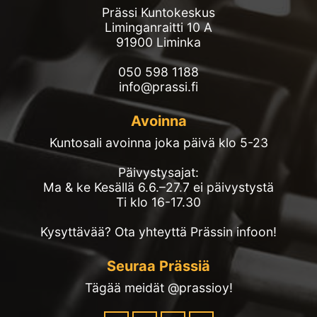
Prässi Kuntokeskus
Liminganraitti 10 A
91900 Liminka
050 598 1188
info@prassi.fi
Avoinna
Kuntosali avoinna joka päivä klo 5-23
Päivystysajat:
Ma & ke Kesällä 6.6.–27.7 ei päivystystä
Ti klo 16-17.30
Kysyttävää? Ota yhteyttä Prässin infoon!
Seuraa Prässiä
Tägää meidät @prassioy!