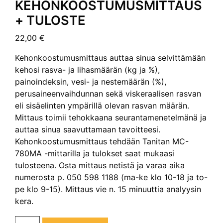
KEHONKOOSTUMUSMITTAUS
+ TULOSTE
22,00
€
Kehonkoostumusmittaus auttaa sinua selvittämään
kehosi rasva- ja lihasmäärän (kg ja %),
painoindeksin, vesi- ja nestemäärän (%),
perusaineenvaihdunnan sekä viskeraalisen rasvan
eli sisäelinten ympärillä olevan rasvan määrän.
Mittaus toimii tehokkaana seurantamenetelmänä ja
auttaa sinua saavuttamaan tavoitteesi.
Kehonkoostumusmittaus tehdään Tanitan MC-
780MA -mittarilla ja tulokset saat mukaasi
tulosteena. Osta mittaus netistä ja varaa aika
numerosta p. 050 598 1188 (ma-ke klo 10-18 ja to-
pe klo 9-15). Mittaus vie n. 15 minuuttia analyysin
kera.
Kehonkoostumusmittaus