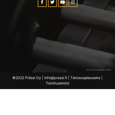
Kotisivut yritykselle CURU
©2022 Prässi Oy | info@prassi.fi |
Tietosuojalauseke
|
Toimitusehdot