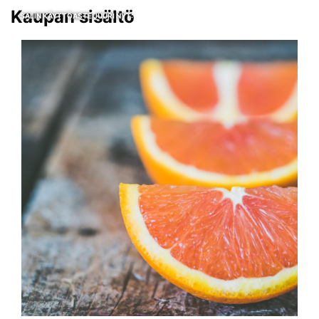
Kaupan sisältö
SALIN KÄYTTÖASTE JUURI NYT: