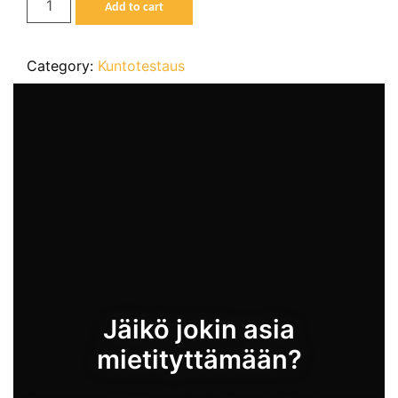
Add to cart
+
tuloste
quantity
Category:
Kuntotestaus
Jäikö jokin asia
mietityttämään?