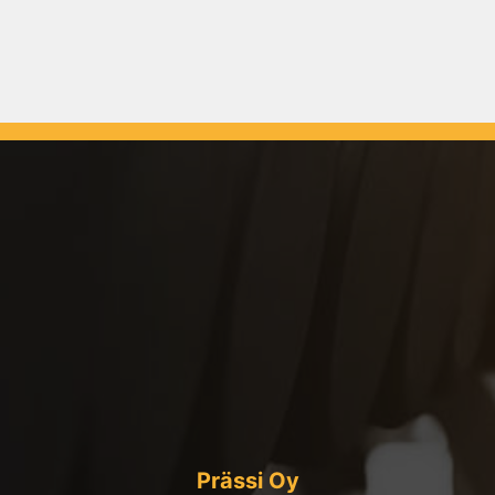
Prässi Oy