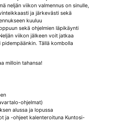
ä neljän viikon valmennus on sinulle,
inteikkaasti ja järkevästi sekä
lmennukseen kuuluu
oppuun sekä ohjelmien läpikäynti
eljän viikon jälkeen voit jatkaa
i pidempäänkin. Tällä kombolla
aa milloin tahansa!
een
avartalo-ohjelmat)
sen alussa ja lopussa
ot ja -ohjeet kalenteroituna Kuntosi-