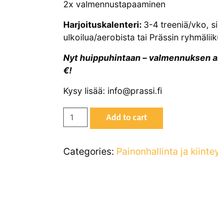
2x valmennustapaaminen
Harjoituskalenteri
:
3-4 treeniä/vko, si
ulkoilua/aerobista tai Prässin ryhmälii
Nyt huippuhintaan – valmennuksen arv
€!
Kysy lisää: info@prassi.fi
7
Add to cart
Days
-
Categories:
Painonhallinta ja kiint
valmennus
quantity