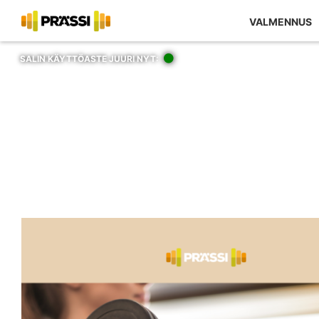
Kaupan sisältö
VALMENNUS
SALIN KÄYTTÖASTE JUURI NYT: