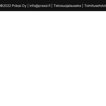
©2022 Prässi Oy | info@prassi.fi |
Tietosuojalauseke
|
Toimitusehdot