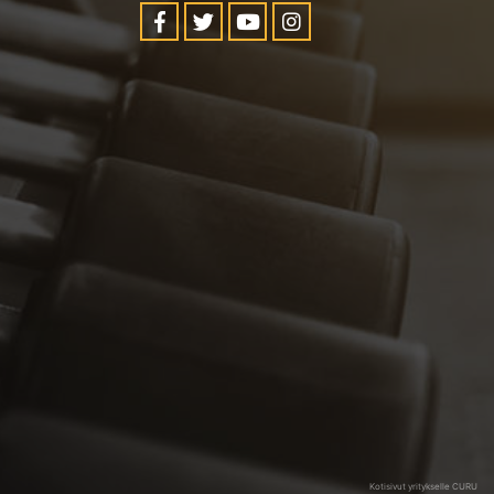
Kotisivut yritykselle CURU