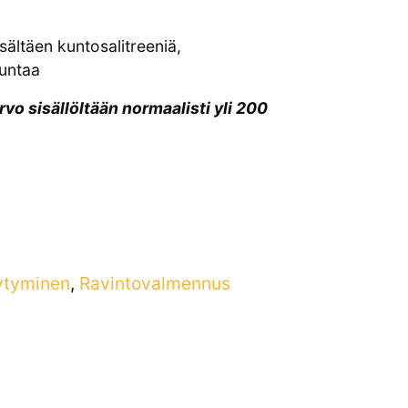
sältäen kuntosalitreeniä,
kuntaa
o sisällöltään normaalisti yli 200
eytyminen
,
Ravintovalmennus