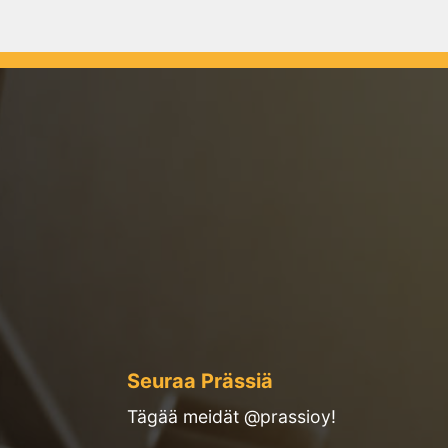
Seuraa Prässiä
Tägää meidät @prassioy!