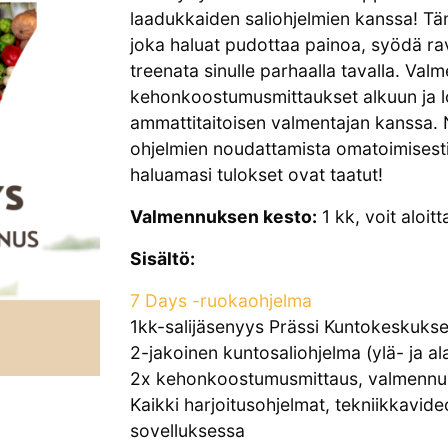
laadukkaiden saliohjelmien kanssa! Täm
joka haluat pudottaa painoa, syödä rav
treenata sinulle parhaalla tavalla. Va
kehonkoostumusmittaukset alkuun ja l
ammattitaitoisen valmentajan kanssa. N
ohjelmien noudattamista omatoimisest
haluamasi tulokset ovat taatut!
Valmennuksen kesto:
1 kk, voit aloitt
Sisältö:
7 Days -ruokaohjelma
1kk-salijäsenyys Prässi Kuntokeskuks
2-jakoinen kuntosaliohjelma (ylä- ja al
2x kehonkoostumusmittaus, valmennuk
Kaikki harjoitusohjelmat, tekniikkavide
sovelluksessa