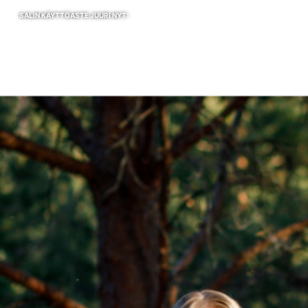
SALIN KÄYTTÖASTE JUURI NYT: