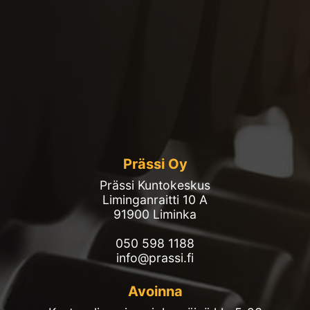
Prässi Oy
Prässi Kuntokeskus
Liminganraitti 10 A
91900 Liminka
050 598 1188
info@prassi.fi
Avoinna