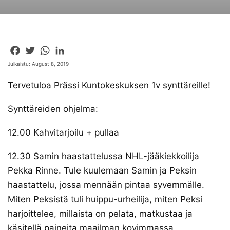
Facebook
Twitter
WhatsApp
LinkedIn
Julkaistu: August 8, 2019
Tervetuloa Prässi Kuntokeskuksen 1v synttäreille!
Synttäreiden ohjelma:
12.00 Kahvitarjoilu + pullaa
12.30 Samin haastattelussa NHL-jääkiekkoilija
Pekka Rinne. Tule kuulemaan Samin ja Peksin
haastattelu, jossa mennään pintaa syvemmälle.
Miten Peksistä tuli huippu-urheilija, miten Peksi
harjoittelee, millaista on pelata, matkustaa ja
käsitellä paineita maailman kovimmassa