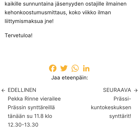
kaikille sunnuntaina jäsenyyden ostajille ilmainen
kehonkoostumusmittaus, koko viikko ilman
liittymismaksua jne!
Tervetuloa!
Facebook
Twitter
WhatsApp
LinkedIn
Jaa eteenpäin:
EDELLINEN
SEURAAVA
Pekka Rinne vierailee
Prässi-
Prässin synttäreillä
kuntokeskuksen
tänään su 11.8 klo
synttärit!
12.30-13.30