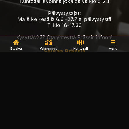
Kuntosali avoinna joka päivä klo 5-23
Päivystysajat:
Ma & ke Kesällä 6.6.–27.7 ei päivystystä
Ti klo 16-17.30
Kysyttävää? Ota yhteyttä Prässin infoon!
Etusivu
Valmennus
Kuntosali
Menu
Seuraa Prässiä
Tägää meidät @prassioy!