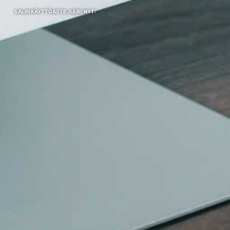
SALIN KÄYTTÖASTE JUURI NYT: