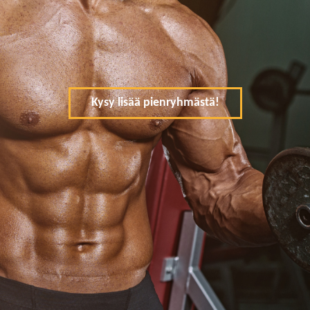
Kysy lisää pienryhmästä!