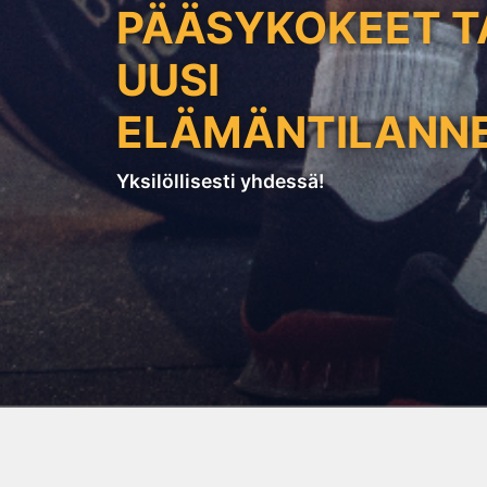
PÄÄSYKOKEET T
UUSI
ELÄMÄNTILANN
Yksilöllisesti yhdessä!