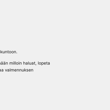
 kuntoon.
än milloin haluat, lopeta
ttaa valmennuksen