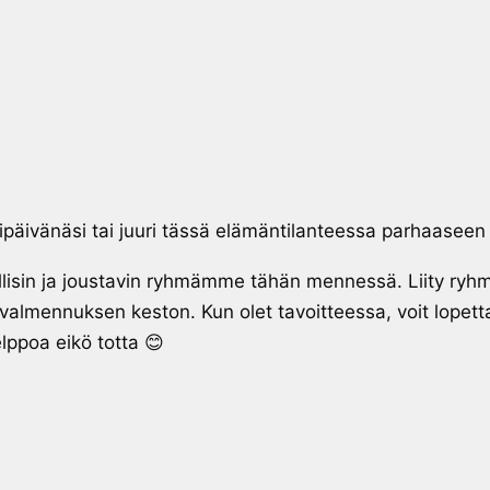
ipäivänäsi tai juuri tässä elämäntilanteessa parhaaseen
isin ja joustavin ryhmämme tähän mennessä. Liity ryhmä
se valmennuksen keston. Kun olet tavoitteessa, voit lope
ppoa eikö totta 😊