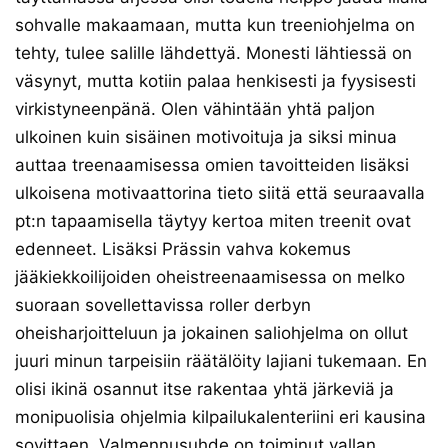
sohvalle makaamaan, mutta kun treeniohjelma on
tehty, tulee salille lähdettyä. Monesti lähtiessä on
väsynyt, mutta kotiin palaa henkisesti ja fyysisesti
virkistyneenpänä. Olen vähintään yhtä paljon
ulkoinen kuin sisäinen motivoituja ja siksi minua
auttaa treenaamisessa omien tavoitteiden lisäksi
ulkoisena motivaattorina tieto siitä että seuraavalla
pt:n tapaamisella täytyy kertoa miten treenit ovat
edenneet. Lisäksi Prässin vahva kokemus
jääkiekkoilijoiden oheistreenaamisessa on melko
suoraan sovellettavissa roller derbyn
oheisharjoitteluun ja jokainen saliohjelma on ollut
juuri minun tarpeisiin räätälöity lajiani tukemaan. En
olisi ikinä osannut itse rakentaa yhtä järkeviä ja
monipuolisia ohjelmia kilpailukalenteriini eri kausina
sovittaen. Valmennusuhde on toiminut vallan