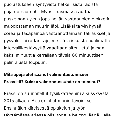
puolustukseen syntyvistä hetkellisistä raoista
pujahtamaan ohi. Myös lihasmassa auttaa
puskemaan yksin jopa neljän vastapuolen blokkerin
muodostaman muurin läpi. Lisäksi tarvin hyvää
corea ja tasapainoa vastaanottamaan taklaukset ja
pysyäkseni radan rajojen sisällä iskuista huolimatta.
Intervallikestävyyttä vaaditaan siten, että jaksaa
kaksi minuuttia kerrallaan täysiä 60 minuuttisen
pelin alusta loppuun.
Mitä apuja olet saanut valmentautumiseen
Prässiltä? Kuinka valmennussuhde on toiminut?
Prässi on suunnitellut fysiikkatreenini alkusyksystä
2015 alkaen. Apu on ollut monin tavoin iso.
Ensinnäkin kiireisessä opiskelun ja työn
täyttämässä arjessa olisi todella helppo jäädä illalla