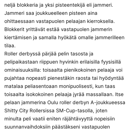
neljä blokkeria ja yksi pisteentekijä eli jammeri.
Jammeri saa joukkueelleen pisteen aina
ohittaessaan vastapuolen pelaajan kierroksella.
Blokkerit yrittävät estää vastapuolen jammerin
kiertämisen ja samalla hyökätä omalle jammerilleen
tilaa.
Roller derbyssä pärjää pelin tasosta ja
pelipaikastaan riippuen hyvinkin erilaisilla fyysisillä
ominaisuuksilla: toisaalta pienikokoinen pelaaja voi
pujahtaa nopeasti pienestäkin raosta tai hyödyntää
matalaa peliasentoaan monipuolisesti, kun taas
toisaalta isokokoinen pelaaja jyrää massallaan. Itse
pelaan jammerina Oulu roller derbyn A-joukkueessa
Shitty City Rollersissa SM-Cup-tasolla, joten
minulta peli vaatii eniten räjähtävyyttä nopeisiin
suunnanvaihdoksiin päästäkseni vastapuolen