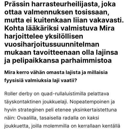
Prässin harrasteurheilijasta, joka
ottaa valmennuksen tosissaan,
mutta ei kuitenkaan liian vakavasti.
Kohta lääkäriksi valmistuva Mira
harjoittelee yksilöllisen
vuosiharjoitussuunnitelman
mukaan tavoitteenaan olla lajinsa
ja pelipaikkansa parhaimmistoa
Mira kerro vähän omasta lajista ja millaisia
fyysisiä valmiuksia laji vaatii?
Roller derby on quad-rullaluistimilla pelattava
täyskontaktinen joukkuelaji. Nopeatempoinen ja
hyvin strateginen peli etenee yksinkertaistettuna
näin: Ovaalilla, tasaisella radalla on kaksi
joukkuetta, joilla molemmilla on kerrallaan kentällä