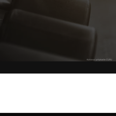
Kotisivut yritykselle CURU