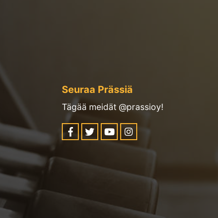
Seuraa Prässiä
Tägää meidät @prassioy!