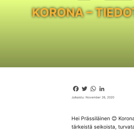
KORONA – TIEDO
Facebook
Twitter
WhatsApp
LinkedIn
Julkaistu: November 26, 2020
Hei Prässiläinen 😊 Koron
tärkeistä seikoista, turva