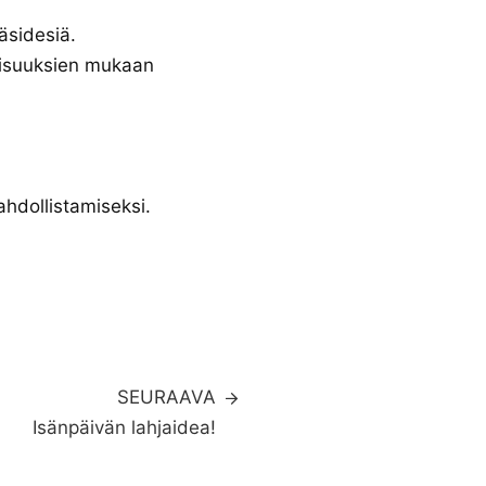
käsidesiä.⠀
llisuuksien mukaan
hdollistamiseksi.
SEURAAVA
Isänpäivän lahjaidea!