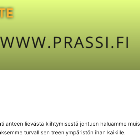
TE
atilanteen lievästä kiihtymisestä johtuen haluamme mui
taksemme turvallisen treeniympäristön ihan kaikille.⠀