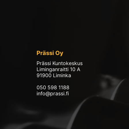
Prässi Oy
Prässi Kuntokeskus
Liminganraitti 10 A
91900 Liminka
050 598 1188
info@prassi.fi