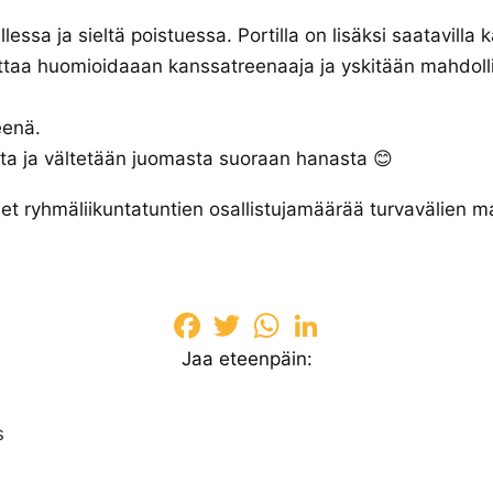
llessa ja sieltä poistuessa. Portilla on lisäksi saatavilla 
tuttaa huomioidaaan kanssatreenaaja ja yskitään mahdo
veenä.⠀
ta ja vältetään juomasta suoraan hanasta 😊
 ryhmäliikuntatuntien osallistujamäärää turvavälien ma
Facebook
Twitter
WhatsApp
LinkedIn
Jaa eteenpäin:
s