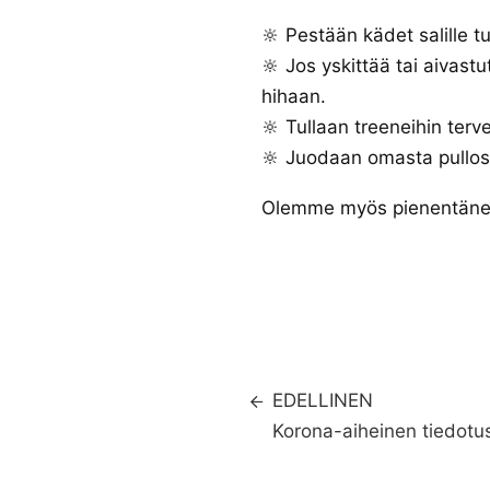
⠀
🔆 Pestään kädet salille tu
🔆 Jos yskittää tai aivas
hihaan.⠀
🔆 Tullaan treeneihin ter
🔆 Juodaan omasta pullos
Olemme myös pienentäneet
EDELLINEN
Korona-aiheinen tiedotu