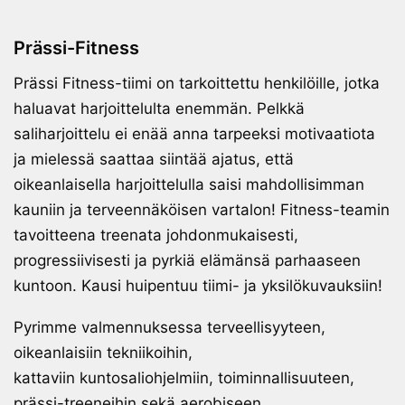
Prässi-Fitness
Prässi Fitness-tiimi on tarkoittettu henkilöille, jotka
haluavat harjoittelulta enemmän. Pelkkä
saliharjoittelu ei enää anna tarpeeksi motivaatiota
ja mielessä saattaa siintää ajatus, että
oikeanlaisella harjoittelulla saisi mahdollisimman
kauniin ja terveennäköisen vartalon! Fitness-teamin
tavoitteena treenata johdonmukaisesti,
progressiivisesti ja pyrkiä elämänsä parhaaseen
kuntoon. Kausi huipentuu tiimi- ja yksilökuvauksiin!
Pyrimme valmennuksessa terveellisyyteen,
oikeanlaisiin tekniikoihin,
kattaviin kuntosaliohjelmiin, toiminnallisuuteen,
prässi-treeneihin sekä aerobiseen